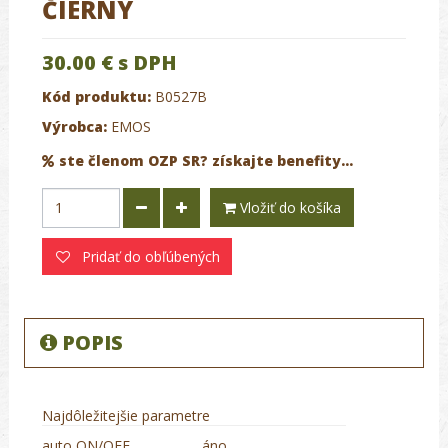
ČIERNY
30.00 €
s DPH
Kód produktu:
B0527B
Výrobca:
EMOS
ste členom OZP SR? získajte benefity...
Vložiť do košíka
Pridať do obľúbených
POPIS
Najdôležitejšie parametre
auto ON/OFF
áno