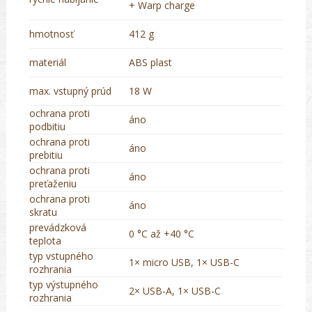
+ Warp charge
hmotnosť
412 g
materiál
ABS plast
max. vstupný prúd
18 W
ochrana proti
áno
podbitiu
ochrana proti
áno
prebitiu
ochrana proti
áno
preťaženiu
ochrana proti
áno
skratu
prevádzková
0 °C až +40 °C
teplota
typ vstupného
1× micro USB, 1× USB-C
rozhrania
typ výstupného
2× USB-A, 1× USB-C
rozhrania