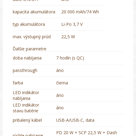
kapacita akumulátora
20 000 mAh/74 Wh
typ akumulátora
Li-Po 3,7 V
max. výstupný prúd
22,5 W
Ďalšie parametre
doba nabíjania
7 hodín (s QC)
passthrough
áno
farba
čierna
LED indikátor
áno
nabíjania
LED indikátor
áno
stavu batérie
pribalený kábel
USB-A/USB-C, data
PD 20 W + SCP 22,5 W + Dash
rýchle nabíjanie