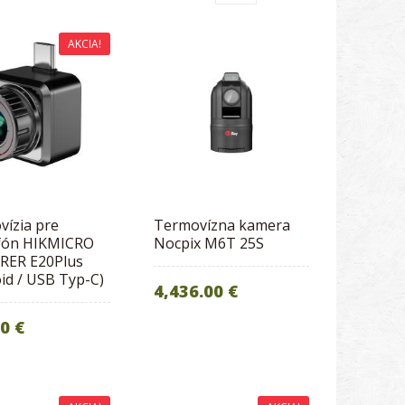
AKCIA!
vízia pre
Termovízna kamera
fón HIKMICRO
Nocpix M6T 25S
RER E20Plus
id / USB Typ-C)
4,436.00 €
0 €