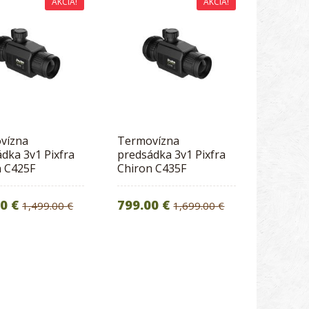
AKCIA!
AKCIA!
vízna
Termovízna
dka 3v1 Pixfra
predsádka 3v1 Pixfra
n C425F
Chiron C435F
00 €
799.00 €
1,499.00 €
1,699.00 €