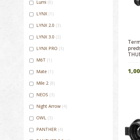
Lumi
6
LYNX
1
LYNX 2.0
3
LYNX 3.0
2
Term
pred
LYNX PRO
3
THUN
M6T
1
1,00
Mate
1
Mile 2
8
NEOS
3
Night Arrow
4
OWL
3
PANTHER
4