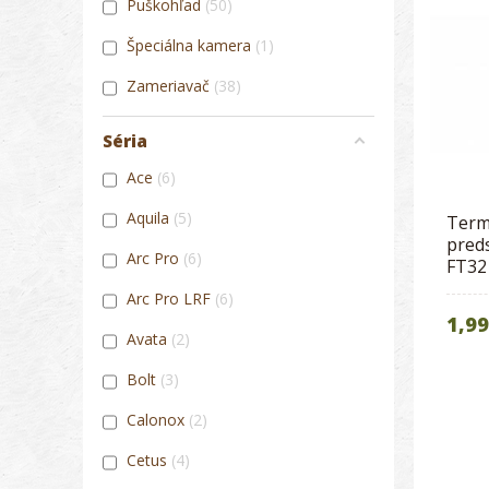
Puškohľad
50
Špeciálna kamera
1
Zameriavač
38
Séria
Ace
6
Aquila
5
Term
pred
Arc Pro
6
FT32
Arc Pro LRF
6
1,99
Avata
2
Bolt
3
Calonox
2
Cetus
4