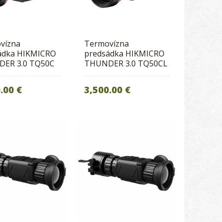
vízna
Termovízna
ádka HIKMICRO
predsádka HIKMICRO
ER 3.0 TQ50C
THUNDER 3.0 TQ50CL
.00 €
3,500.00 €