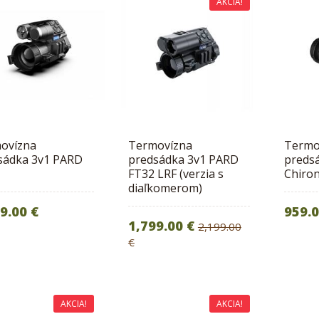
AKCIA!
ovízna
Termovízna
Termo
sádka 3v1 PARD
predsádka 3v1 PARD
predsá
FT32 LRF (verzia s
Chiro
diaľkomerom)
9.00 €
959.
1,799.00 €
2,199.00
€
AKCIA!
AKCIA!