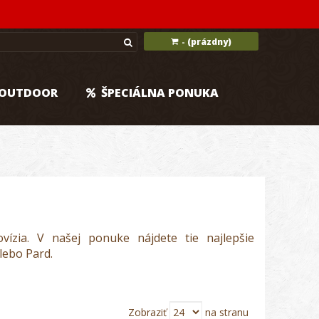
(prázdny)
-
OUTDOOR
ŠPECIÁLNA PONUKA
zia. V našej ponuke nájdete tie najlepšie
lebo Pard.
Zobraziť
na stranu