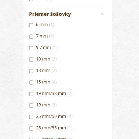
Priemer šošovky
6 mm
1
7 mm
1
9.7 mm
1
10 mm
2
13 mm
2
15 mm
4
19 mm/38 mm
2
19 mm
9
25 mm/50 mm
4
25 mm/55 mm
1