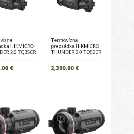
vízna
Termovízna
ádka HIKMICRO
predsádka HIKMICRO
ER 2.0 TQ35CR
THUNDER 2.0 TQ50CR
.00 €
2,399.00 €