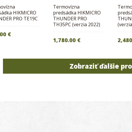
ovízna
Termovízna
Termo
sádka HIKMICRO
predsádka HIKMICRO
preds
DER PRO TE19C
THUNDER PRO
THUN
TH35PC (verzia 2022)
(verzi
00 €
1,780.00 €
2,480
Zobraziť ďalšie pr