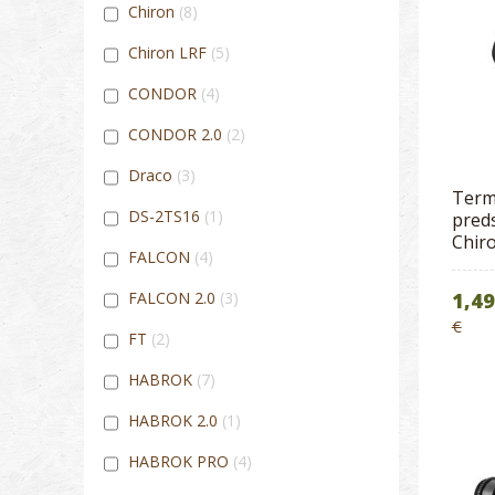
Chiron
8
Chiron LRF
5
CONDOR
4
CONDOR 2.0
2
Draco
3
Term
DS-2TS16
1
preds
Chir
FALCON
4
1,49
FALCON 2.0
3
€
FT
2
HABROK
7
HABROK 2.0
1
HABROK PRO
4