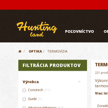
POĽOVNÍCTVO
O
>
OPTIKA
>
TERMOVÍZIA
TERM
FILTRÁCIA PRODUKTOV
221 prod
Výkonn
Výrobca
termoví
Conotech
11
Viac in
Guide
1
Zoradi
Hikvision/Hikmicro
87