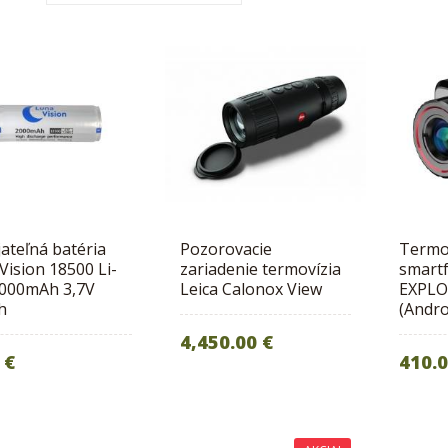
ateľná batéria
Pozorovacie
Termo
ision 18500 Li-
zariadenie termovízia
smart
2000mAh 3,7V
Leica Calonox View
EXPLO
h
(Andro
4,450.00 €
 €
410.0