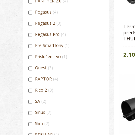
PANTHER 2.0
4
Pegasus
4
Pegasus 2
3
Term
pred
Pegasus Pro
4
THUN
Pre Smartfóny
1
2,10
Príslušenstvo
1
Quest
3
RAPTOR
4
Rico 2
3
SA
2
Sirius
7
Slim
2
STELLAR
4