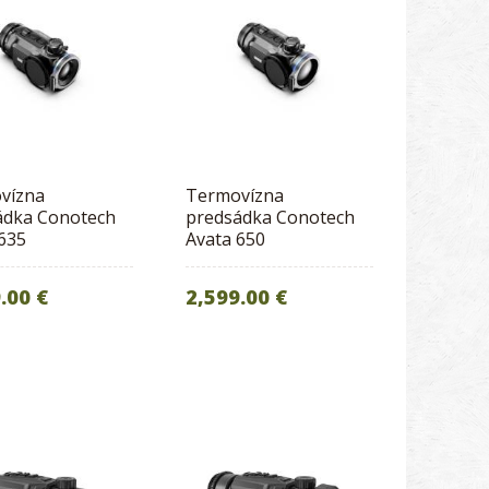
vízna
Termovízna
ádka Conotech
predsádka Conotech
635
Avata 650
.00 €
2,599.00 €