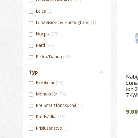
Leica
2
LunaVision by HuntingLand
1
Nocpix
30
Pard
21
Pixfra/Dahua
68
Typ
Nabíj
Binokulár
23
LunaV
ion 
Monokulár
74
7.4W
Pre Smartfón/Ručná
1
9.00
Predsádka
33
Príslušenstvo
1