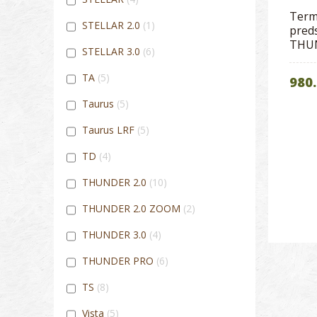
Term
STELLAR 2.0
1
pred
THUN
STELLAR 3.0
6
TA
5
980.
Taurus
5
Taurus LRF
5
TD
4
THUNDER 2.0
10
THUNDER 2.0 ZOOM
2
THUNDER 3.0
4
THUNDER PRO
6
TS
8
Vista
5