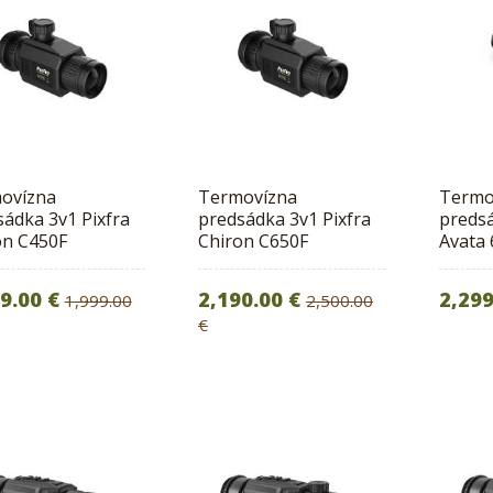
ovízna
Termovízna
Termo
ádka 3v1 Pixfra
predsádka 3v1 Pixfra
preds
on C450F
Chiron C650F
Avata 
9.00 €
2,190.00 €
2,299
1,999.00
2,500.00
€