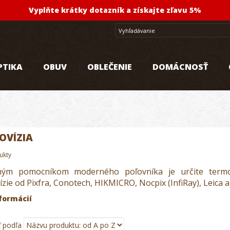
Vyplňte krátky dotazník a získajte zľavu 5%
PTIKA
OBUV
OBLEČENIE
DOMÁCNOSŤ
OVÍZIA
ukty
ým pomocníkom moderného poľovníka je určite termoví
zie od Pixfra, Conotech, HIKMICRO, Nocpix (InfiRay), Leica a
formácií
ť podľa