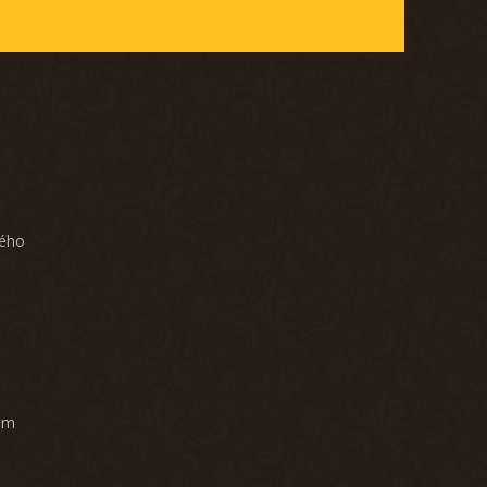
ného
am