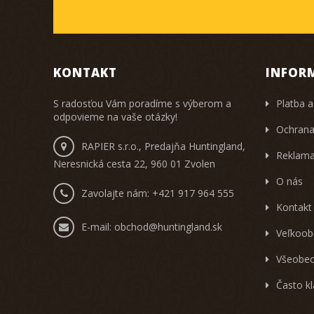
KONTAKT
INFOR
S radosťou Vám poradíme s výberom a
Platba a
odpovieme na vaše otázky!
Ochrana
RAPIER s.r.o., Predajňa Huntingland,
Reklama
Neresnická cesta 22, 960 01 Zvolen
O nás
Zavolajte nám:
+421 917 964 555
Kontakt
E-mail:
obchod@huntingland.sk
Veľkoob
Všeobec
Často k