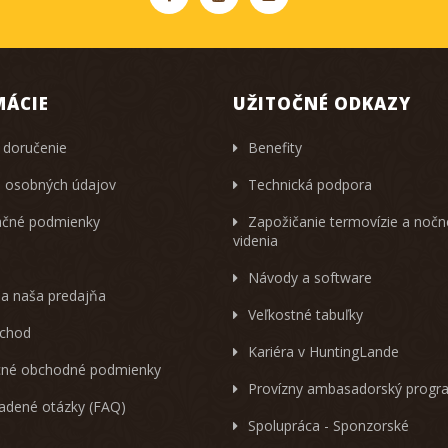
MÁCIE
UŽITOČNÉ ODKAZY
 doručenie
Benefity
 osobných údajov
Technická podpora
čné podmienky
Zapožičanie termovízie a noč
videnia
Návody a software
 a naša predajňa
Veľkostné tabuľky
chod
Kariéra v HuntingLande
né obchodné podmienky
Provízny ambasadorský progr
ladené otázky (FAQ)
Spolupráca - Sponzorské