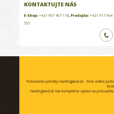
KONTAKTUJTE NÁS
E-Shop:
+421 907 467 118
,
Predajňa:
+421 917 964
555
Poľovnícke potreby Huntingland.sk - Sme online poľ
širo
Huntingland.sk Vás kompletne vybaví na poľovačku