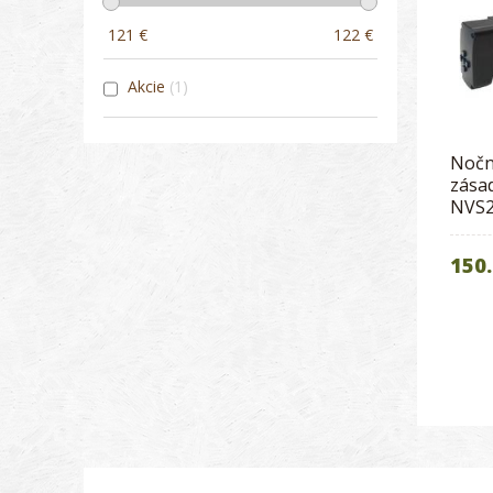
121
€
122
€
Akcie
1
Nočn
zása
NVS
150