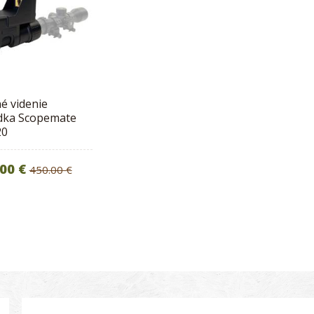
é videnie
dka Scopemate
20
.00 €
450.00 €