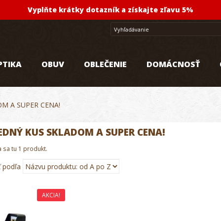
Vyplňte krátky dotazník a získajte zľavu 5%
PTIKA
OBUV
OBLEČENIE
DOMÁCNOSŤ
M A SUPER CENA!
EDNÝ KUS SKLADOM A SUPER CENA!
sa tu 1 produkt.
ť podľa
AKCIA!