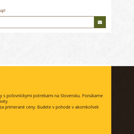
up!
ody s poľovníckymi potrebami na Slovensku. Ponúkame
vity.
a za primerané ceny. Budete v pohode v akomkoľvek