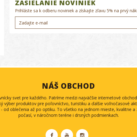
ZASIELANIE NOVINIEK
Prihláste sa k odberu noviniek a získajte zľavu 5% na prvý nák
NÁŠ OBCHOD
ovnícky svet pre každého. Patríme medzi najväčšie internetové obch
ký výber produktov pre poľovníctvo, turistiku a ďalšie voľnočasové akti
 - od oblečenia až po optiku. To všetko na jednom mieste, kvalitne 
počasí, v náročnom teréne i drsných podmienkach.