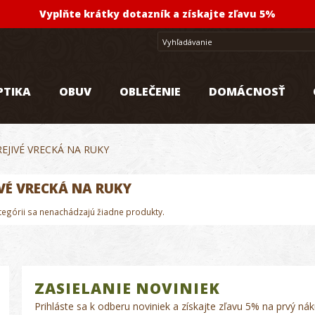
Vyplňte krátky dotazník a získajte zľavu 5%
PTIKA
OBUV
OBLEČENIE
DOMÁCNOSŤ
EJIVÉ VRECKÁ NA RUKY
IVÉ VRECKÁ NA RUKY
ategórii sa nenachádzajú žiadne produkty.
ZASIELANIE NOVINIEK
Prihláste sa k odberu noviniek a získajte zľavu 5% na prvý nák