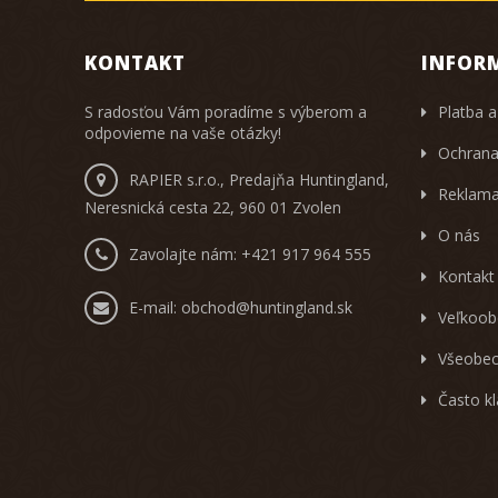
KONTAKT
INFOR
S radosťou Vám poradíme s výberom a
Platba a
odpovieme na vaše otázky!
Ochrana
RAPIER s.r.o., Predajňa Huntingland,
Reklama
Neresnická cesta 22, 960 01 Zvolen
O nás
Zavolajte nám:
+421 917 964 555
Kontakt
E-mail:
obchod@huntingland.sk
Veľkoob
Všeobec
Často k