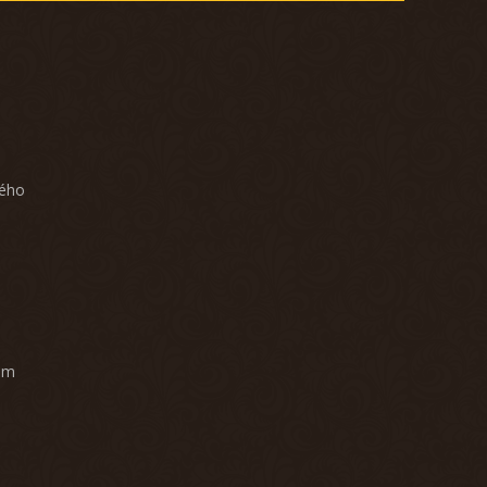
ného
am