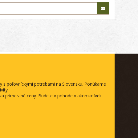
ody s poľovníckymi potrebami na Slovensku. Ponúkame
vity.
a za primerané ceny. Budete v pohode v akomkoľvek