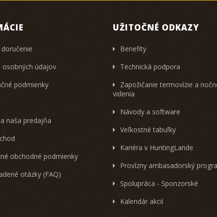
MÁCIE
UŽITOČNÉ ODKAZY
 doručenie
Benefity
 osobných údajov
Technická podpora
čné podmienky
Zapožičanie termovízie a noč
videnia
Návody a software
 a naša predajňa
Veľkostné tabuľky
chod
Kariéra v HuntingLande
né obchodné podmienky
Provízny ambasadorský progr
ladené otázky (FAQ)
Spolupráca - Sponzorské
Kalendár akcií