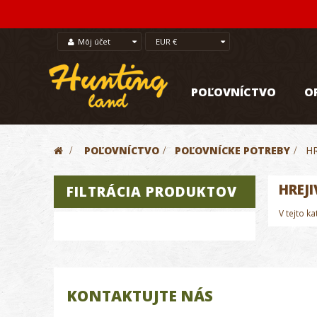
Môj účet
EUR €
POĽOVNÍCTVO
O
>
POĽOVNÍCTVO
>
POĽOVNÍCKE POTREBY
>
HR
HREJ
FILTRÁCIA PRODUKTOV
V tejto k
KONTAKTUJTE NÁS