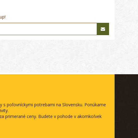
up!
ody s poľovníckymi potrebami na Slovensku. Ponúkame
vity.
a za primerané ceny. Budete v pohode v akomkoľvek