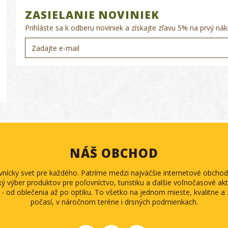
ZASIELANIE NOVINIEK
Prihláste sa k odberu noviniek a získajte zľavu 5% na prvý nák
NÁŠ OBCHOD
ovnícky svet pre každého. Patríme medzi najväčšie internetové obch
ký výber produktov pre poľovníctvo, turistiku a ďalšie voľnočasové akti
 - od oblečenia až po optiku. To všetko na jednom mieste, kvalitne 
počasí, v náročnom teréne i drsných podmienkach.