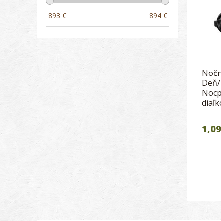
893
€
894
€
Nočn
Deň/
Nocp
diaľ
1,09