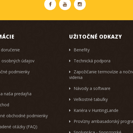
MÁCIE
UŽITOČNÉ ODKAZY
 doručenie
Benefity
 osobných údajov
Technická podpora
čné podmienky
Zapožičanie termovízie a noč
videnia
Návody a software
 a naša predajňa
Veľkostné tabuľky
chod
Kariéra v HuntingLande
né obchodné podmienky
Provízny ambasadorský progr
ladené otázky (FAQ)
Spolupráca - Sponzorské