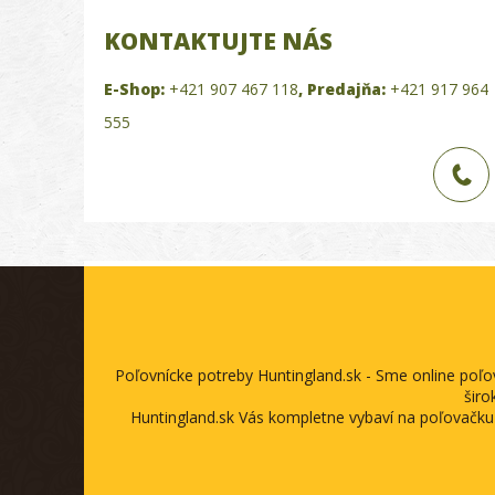
KONTAKTUJTE NÁS
E-Shop:
+421 907 467 118
,
Predajňa:
+421 917 964
555
Poľovnícke potreby Huntingland.sk - Sme online poľ
širo
Huntingland.sk Vás kompletne vybaví na poľovačku