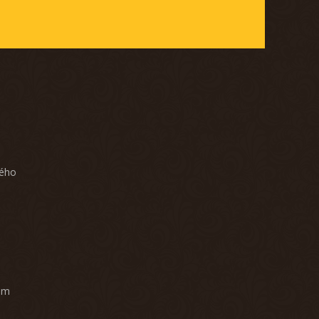
ného
am