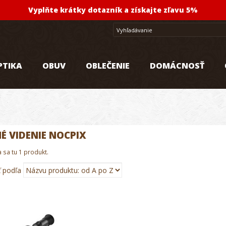
Vyplňte krátky dotazník a získajte zľavu 5%
PTIKA
OBUV
OBLEČENIE
DOMÁCNOSŤ
É VIDENIE NOCPIX
sa tu 1 produkt.
ť podľa