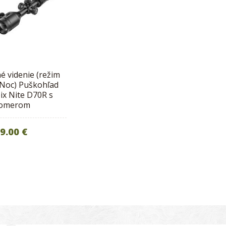
é videnie (režim
Noc) Puškohľad
ix Nite D70R s
komerom
9.00 €