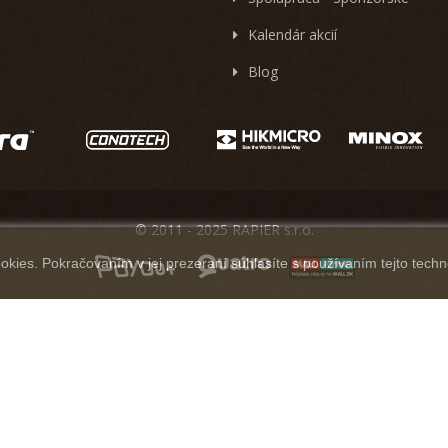
Kalendár akcií
Blog
© 2011 - 2025 RAPIER s.r.o.
kies. Pokračovaním v jej prezeraní súhlasíte s používaním tejto techn