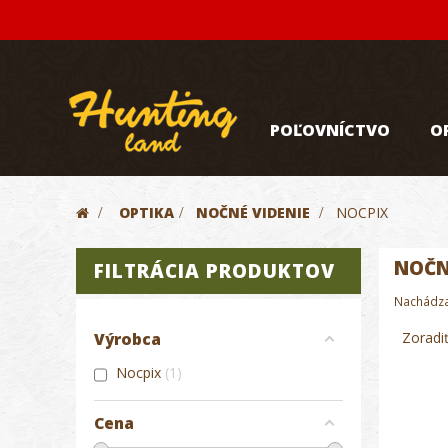
POĽOVNÍCTVO
O
>
OPTIKA
>
NOČNÉ VIDENIE
>
NOCPIX
NOČN
FILTRÁCIA PRODUKTOV
Nachádza 
Zoradi
Výrobca
Nocpix
1
Cena