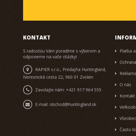
KONTAKT
INFOR
S radosťou Vám poradíme s výberom a
Platba a
odpovieme na vaše otázky!
Ochrana
RAPIER s.r.o., Predajňa Huntingland,
Reklama
Neresnická cesta 22, 960 01 Zvolen
O nás
Zavolajte nám:
+421 917 964 555
Kontakt
E-mail:
obchod@huntingland.sk
Veľkoob
Všeobec
Často k