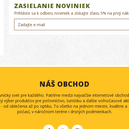
ZASIELANIE NOVINIEK
Prihláste sa k odberu noviniek a získajte zľavu 5% na prvý nák
NÁŠ OBCHOD
ovnícky svet pre každého. Patríme medzi najväčšie internetové obch
ký výber produktov pre poľovníctvo, turistiku a ďalšie voľnočasové akti
 - od oblečenia až po optiku. To všetko na jednom mieste, kvalitne 
počasí, v náročnom teréne i drsných podmienkach.