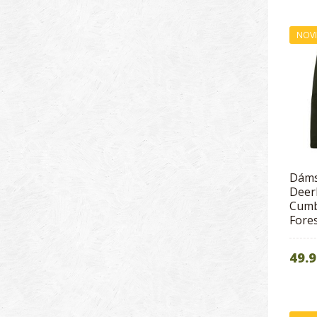
NOV
Dáms
Deer
Cumbr
Fore
49.9