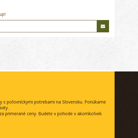
up!
ody s poľovníckymi potrebami na Slovensku. Ponúkame
vity.
a za primerané ceny. Budete v pohode v akomkoľvek