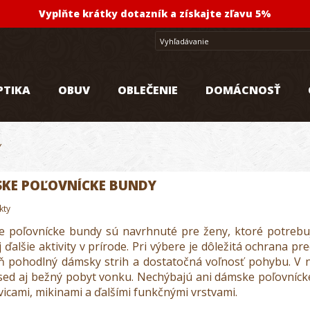
Vyplňte krátky dotazník a získajte zľavu 5%
PTIKA
OBUV
OBLEČENIE
DOMÁCNOSŤ
Y
KE POĽOVNÍCKE BUNDY
kty
 poľovnícke bundy sú navrhnuté pre ženy, ktoré potrebuj
aj ďalšie aktivity v prírode. Pri výbere je dôležitá ochrana
ň pohodlný dámsky strih a dostatočná voľnosť pohybu. V 
osed aj bežný pobyt vonku. Nechýbajú ani dámske poľovní
icami, mikinami a ďalšími funkčnými vrstvami.