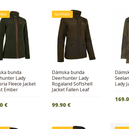
INKA
NOVINKA
ka bunda
Dámska bunda
Dámsk
hunter Lady
Deerhunter Lady
Seelan
ia Fleece Jacket
Rogaland Softshell
Lady J
st Ember
Jacket Fallen Leaf
169.0
0 €
99.90 €