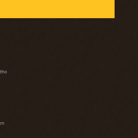
ného
am