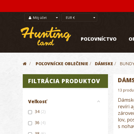
Môj účet
EUR €
POĽOVNÍCTVO
O
>
POĽOVNÍCKE OBLEČENIE
>
DÁMSKE
>
BUND
DÁMS
FILTRÁCIA PRODUKTOV
13 produ
Dámske
Veľkosť
revíri 
34
2
zárove
lov, p
36
4
s nohav
38
6