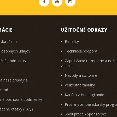
MÁCIE
UŽITOČNÉ ODKAZY
 doručenie
Benefity
 osobných údajov
Technická podpora
čné podmienky
Zapožičanie termovízie a noč
videnia
Návody a software
 a naša predajňa
Veľkostné tabuľky
chod
Kariéra v HuntingLande
né obchodné podmienky
Provízny ambasadorský progr
ladené otázky (FAQ)
Spolupráca - Sponzorské