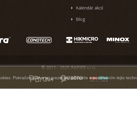
Kalendár akcií
Blog
© 2011 - 2025 RAPIER s.r.o.
kies. Pokračovaním v jej prezeraní súhlasíte s používaním tejto techn