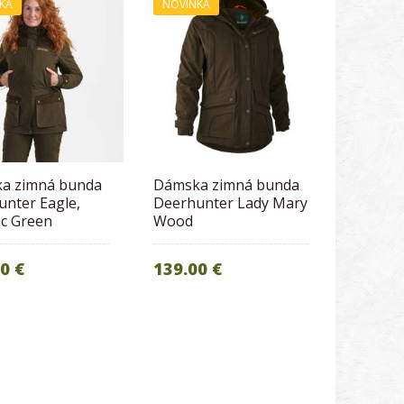
KA
NOVINKA
a zimná bunda
Dámska zimná bunda
nter Eagle,
Deerhunter Lady Mary
c Green
Wood
0 €
139.00 €