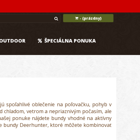
(prázdny)
-
OUTDOOR
ŠPECIÁLNA PONUKA
ú spoľahlivé oblečenie na poľovačku, pohyb v
 pred chladom, vetrom a nepriaznivým počasím, ale
našej ponuke nájdete bundy vhodné na aktívny
cke bundy Deerhunter, ktoré môžete kombinovať