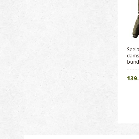
Seel
dáms
bund
139.