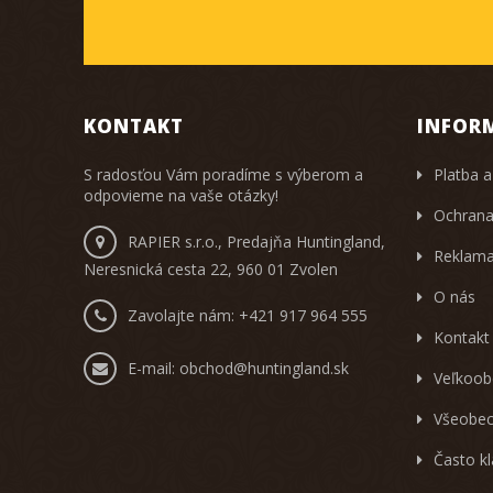
KONTAKT
INFOR
S radosťou Vám poradíme s výberom a
Platba a
odpovieme na vaše otázky!
Ochrana
RAPIER s.r.o., Predajňa Huntingland,
Reklama
Neresnická cesta 22, 960 01 Zvolen
O nás
Zavolajte nám:
+421 917 964 555
Kontakt
E-mail:
obchod@huntingland.sk
Veľkoob
Všeobec
Často k