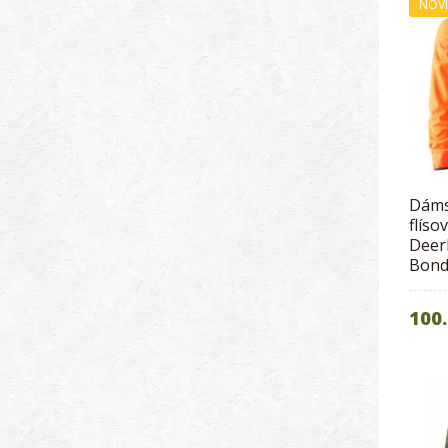
NOV
Dáms
flíso
Deer
Bond
100.