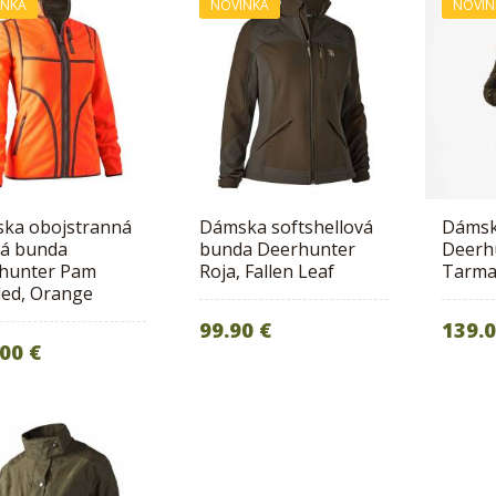
INKA
NOVINKA
NOVIN
ka obojstranná
Dámska softshellová
Dámsk
vá bunda
bunda Deerhunter
Deerhu
hunter Pam
Roja, Fallen Leaf
Tarma
ed, Orange
99.90 €
139.0
00 €