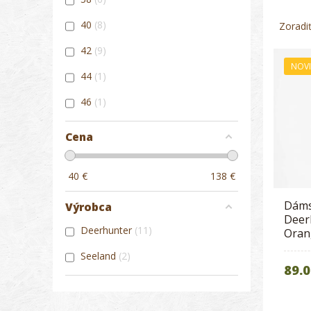
40
8
Zoradi
42
9
NOV
44
1
46
1
Cena
40
€
138
€
Dáms
Výrobca
Deer
Deerhunter
11
Oran
Seeland
2
89.0