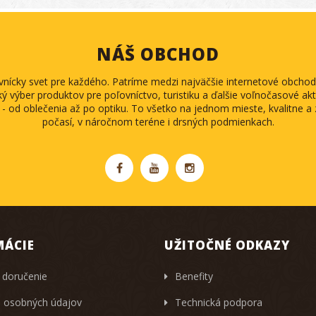
NÁŠ OBCHOD
ovnícky svet pre každého. Patríme medzi najväčšie internetové obch
ký výber produktov pre poľovníctvo, turistiku a ďalšie voľnočasové akti
 - od oblečenia až po optiku. To všetko na jednom mieste, kvalitne 
počasí, v náročnom teréne i drsných podmienkach.
MÁCIE
UŽITOČNÉ ODKAZY
 doručenie
Benefity
 osobných údajov
Technická podpora