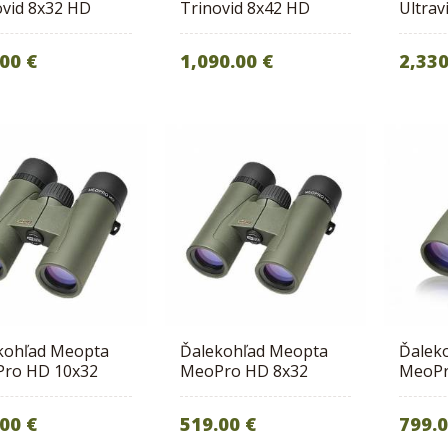
ovid 8x32 HD
Trinovid 8x42 HD
Ultrav
00 €
1,090.00 €
2,330
kohľad Meopta
Ďalekohľad Meopta
Ďalek
ro HD 10x32
MeoPro HD 8x32
MeoPr
00 €
519.00 €
799.0