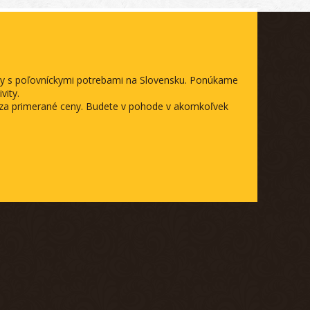
ody s poľovníckymi potrebami na Slovensku. Ponúkame
vity.
a za primerané ceny. Budete v pohode v akomkoľvek