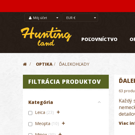
Môj účet
EUR €
POĽOVNÍCTVO
O
>
OPTIKA
>
ĎALEKOHĽADY
ĎALE
FILTRÁCIA PRODUKTOV
63 produ
Každý 
Kategória
nemeck
+
Leica
23
detailo
+
Viac in
Meopta
10
+
Minox
30