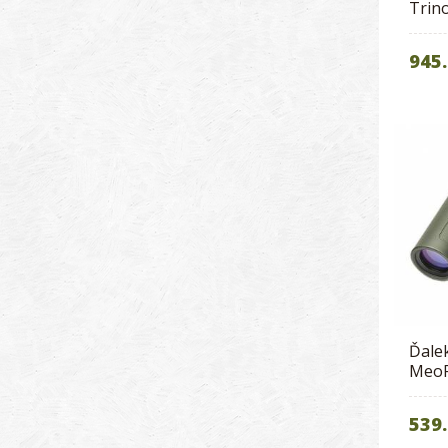
Trin
945.
Ďale
MeoP
539.