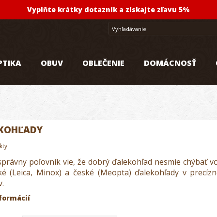
Vyplňte krátky dotazník a získajte zľavu 5%
PTIKA
OBUV
OBLEČENIE
DOMÁCNOSŤ
KOHĽADY
kty
správny poľovník vie, že dobrý ďalekohľad nesmie chýbať v
é (Leica, Minox) a české (Meopta) ďalekohľady v precí
v.
formácií