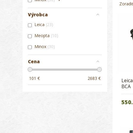
Zoradi
Výrobca
Leica
23
Meopta
10
Minox
30
Cena
101
€
2683
€
Leica
BCA
550.