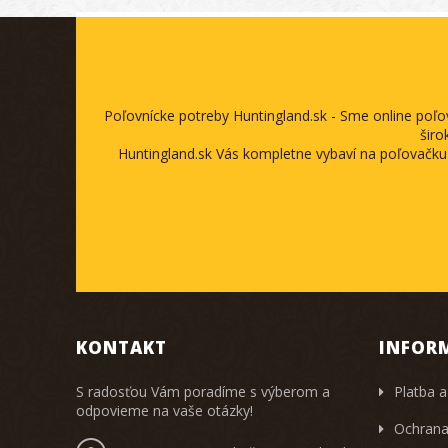
Poľovnícke potreby Huntingland.sk - Sme online poľ
širo
Huntingland.sk Vás kompletne vybaví na poľovačku
KONTAKT
INFOR
S radosťou Vám poradíme s výberom a
Platba a
odpovieme na vaše otázky!
Ochrana