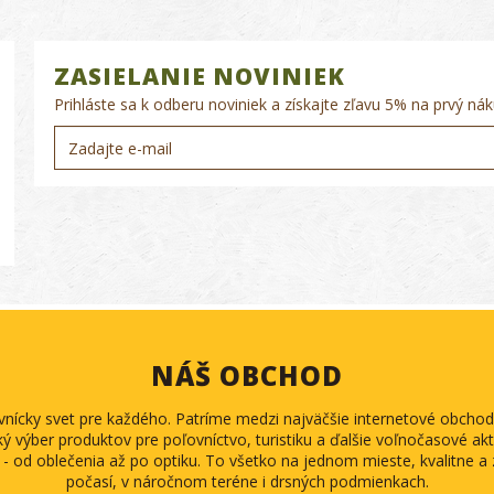
ZASIELANIE NOVINIEK
Prihláste sa k odberu noviniek a získajte zľavu 5% na prvý nák
NÁŠ OBCHOD
ovnícky svet pre každého. Patríme medzi najväčšie internetové obch
ký výber produktov pre poľovníctvo, turistiku a ďalšie voľnočasové akti
 - od oblečenia až po optiku. To všetko na jednom mieste, kvalitne 
počasí, v náročnom teréne i drsných podmienkach.