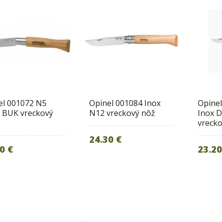
el 001072 N5
Opinel 001084 Inox
Opinel
 BUK vreckový
N12 vreckový nôž
Inox D
vreck
24.30 €
0 €
23.20