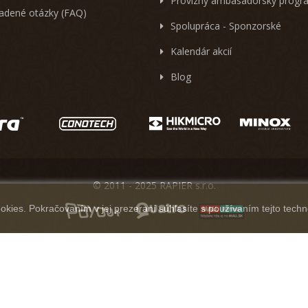
Provízny ambasadorský progr
ladené otázky (FAQ)
Spolupráca - Sponzorské
Kalendár akcií
Blog
© 2011 - 2025 RAPIER s.r.o.
kies. Pokračovaním v jej prezeraní súhlasíte s používaním tejto techn