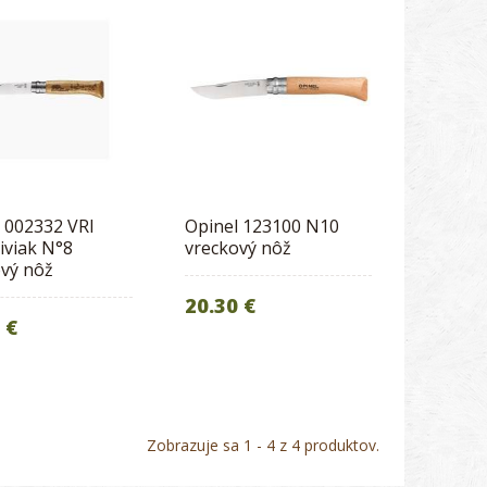
 002332 VRI
Opinel 123100 N10
iviak N°8
vreckový nôž
ový nôž
20.30 €
 €
Zobrazuje sa 1 - 4 z 4 produktov.