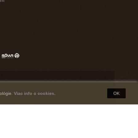
am
ológie.
Viac info o cookies.
OK