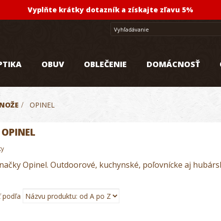
Vyplňte krátky dotazník a získajte zľavu 5%
PTIKA
OBUV
OBLEČENIE
DOMÁCNOSŤ
NOŽE
>
OPINEL
 OPINEL
ty
načky Opinel. Outdoorové, kuchynské, poľovnícke aj hubárs
ť podľa