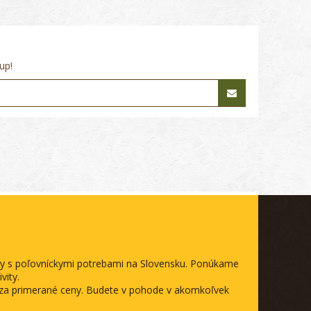
up!
ody s poľovníckymi potrebami na Slovensku. Ponúkame
vity.
a za primerané ceny. Budete v pohode v akomkoľvek