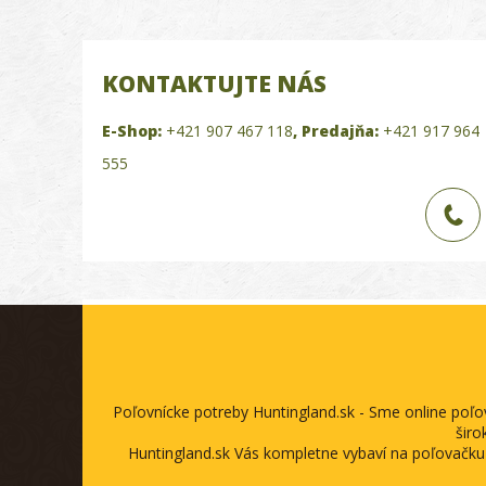
KONTAKTUJTE NÁS
E-Shop:
+421 907 467 118
,
Predajňa:
+421 917 964
555
Poľovnícke potreby Huntingland.sk - Sme online poľ
širo
Huntingland.sk Vás kompletne vybaví na poľovačku