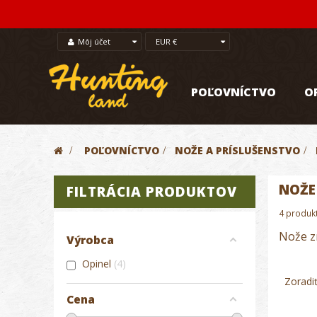
Môj účet
EUR €
POĽOVNÍCTVO
O
>
POĽOVNÍCTVO
>
NOŽE A PRÍSLUŠENSTVO
>
NOŽE
FILTRÁCIA PRODUKTOV
4 produk
Nože z
Výrobca
Opinel
4
Zoradi
Cena