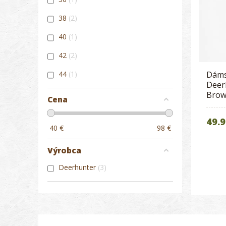
38
2
40
1
42
2
44
1
Dáms
Deer
Bro
Cena
49.9
40
€
98
€
Výrobca
Deerhunter
3