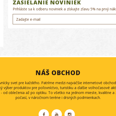
ZASIELANIE NOVINIEK
Prihláste sa k odberu noviniek a získajte zľavu 5% na prvý nák
NÁŠ OBCHOD
ovnícky svet pre každého. Patríme medzi najväčšie internetové obch
ký výber produktov pre poľovníctvo, turistiku a ďalšie voľnočasové akti
 - od oblečenia až po optiku. To všetko na jednom mieste, kvalitne 
počasí, v náročnom teréne i drsných podmienkach.