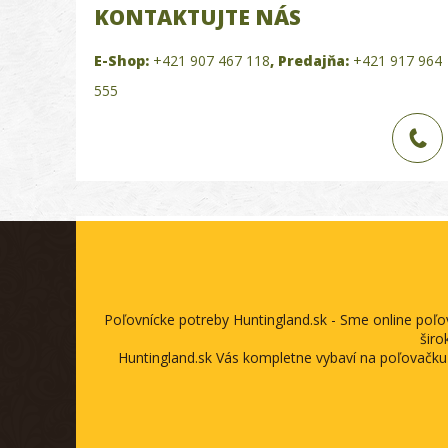
KONTAKTUJTE NÁS
E-Shop:
+421 907 467 118
,
Predajňa:
+421 917 964
555
Poľovnícke potreby Huntingland.sk - Sme online poľ
širo
Huntingland.sk Vás kompletne vybaví na poľovačku