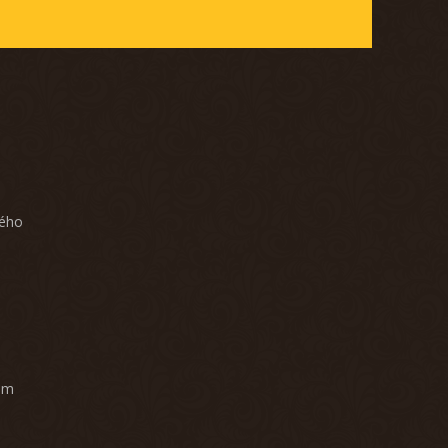
ného
am