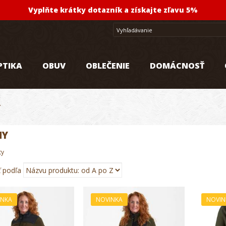
Vyplňte krátky dotazník a získajte zľavu 5%
PTIKA
OBUV
OBLEČENIE
DOMÁCNOSŤ
Y
NY
ty
ť podľa
INKA
NOVINKA
NOVIN