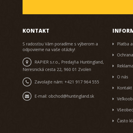
KONTAKT
INFOR
S radosťou Vám poradíme s výberom a
Platba a
odpovieme na vaše otázky!
Ochrana
RAPIER s.r.o., Predajňa Huntingland,
Reklama
Neresnická cesta 22, 960 01 Zvolen
O nás
Zavolajte nám:
+421 917 964 555
Kontakt
E-mail:
obchod@huntingland.sk
Veľkoob
Všeobec
Často k