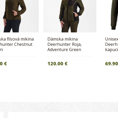
ka flísová mikina
Dámska mikina
Unisex
hunter Chestnut
Deerhunter Roja,
Deerhu
wn
Adventure Green
kapuc
0 €
120.00 €
69.90