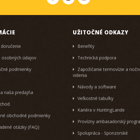
MÁCIE
UŽITOČNÉ ODKAZY
 doručenie
Benefity
 osobných údajov
Technická podpora
čné podmienky
Zapožičanie termovízie a noč
videnia
Návody a software
 a naša predajňa
Veľkostné tabuľky
chod
Kariéra v HuntingLande
né obchodné podmienky
Provízny ambasadorský progr
ladené otázky (FAQ)
Spolupráca - Sponzorské