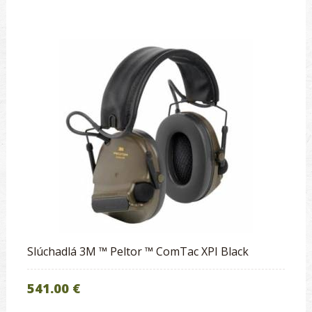
​Slúchadlá 3M ™ Peltor ™ ComTac XPI Black
541.00 €