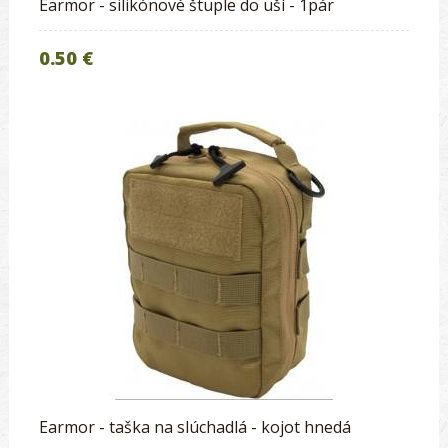
Earmor - silikónové štuple do uší - 1pár
0.50 €
Earmor - taška na slúchadlá - kojot hnedá