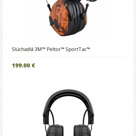
Slúchadlá 3M™ Peltor™ SportTac™
199.00 €