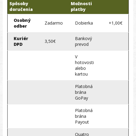
Spôsoby
Možnosti
doručenia
platby
Osobný
Zadarmo
Dobierka
+1,00€
odber
Kuriér
Bankový
3,50€
DPD
prevod
V
hotovosti
alebo
kartou
Platobná
brána
GoPay
Platobná
brána
Payout
Quatro