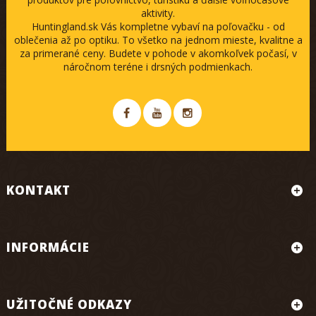
aktivity.
Huntingland.sk Vás kompletne vybaví na poľovačku - od
oblečenia až po optiku. To všetko na jednom mieste, kvalitne a
za primerané ceny. Budete v pohode v akomkoľvek počasí, v
náročnom teréne i drsných podmienkach.
KONTAKT
INFORMÁCIE
UŽITOČNÉ ODKAZY