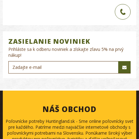
ZASIELANIE NOVINIEK
Prihláste sa k odberu noviniek a získajte zľavu 5% na prvý
nákup!
NÁŠ OBCHOD
Poľovnícke potreby Huntingland.sk - Sme online poľovnícky svet
pre každého. Patríme medzi najväčšie internetové obchody s
poľovníckymi potrebami na Slovensku. Ponúkame široký výber
produktov pre poľovníctvo, turistiku a ďalšie voľnočasové