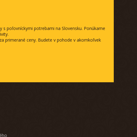
ody s poľovníckymi potrebami na Slovensku. Ponúkame
vity.
a za primerané ceny. Budete v pohode v akomkoľvek
ného