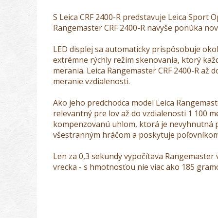
S Leica CRF 2400-R predstavuje Leica Sport Op
Rangemaster CRF 2400-R navyše ponúka nový L
LED displej sa automaticky prispôsobuje okol
extrémne rýchly režim skenovania, ktorý kaž
merania. Leica Rangemaster CRF 2400-R až do
meranie vzdialenosti.
Ako jeho predchodca model Leica Rangemaste
relevantný pre lov až do vzdialenosti 1 100 
kompenzovanú uhlom, ktorá je nevyhnutná pr
všestranným hráčom a poskytuje poľovníkom a
Len za 0,3 sekundy vypočítava Rangemaster 
vrecka - s hmotnosťou nie viac ako 185 gramo