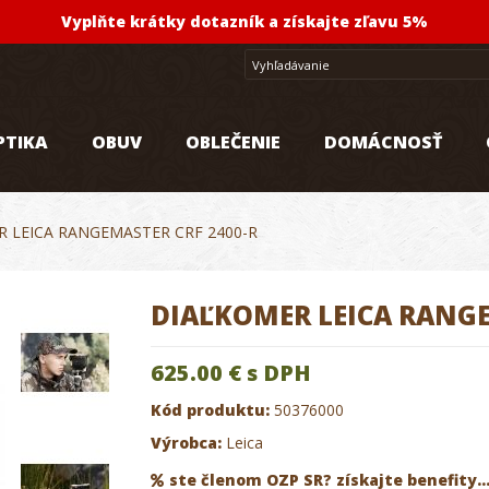
Vyplňte krátky dotazník a získajte zľavu 5%
PTIKA
OBUV
OBLEČENIE
DOMÁCNOSŤ
 LEICA RANGEMASTER CRF 2400-R
DIAĽKOMER LEICA RANGE
625.00 €
s DPH
Kód produktu:
50376000
Výrobca:
Leica
ste členom OZP SR? získajte benefity..