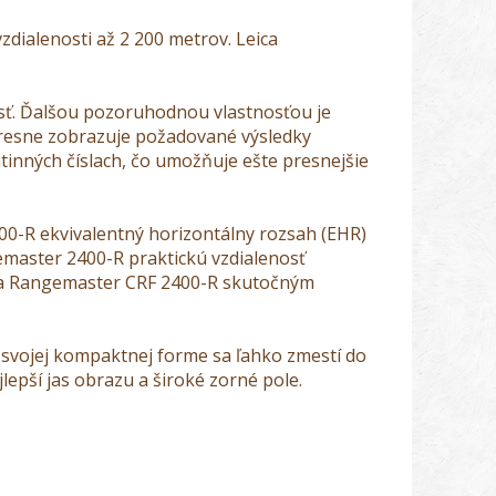
zdialenosti až 2 200 metrov. Leica
nosť. Ďalšou pozoruhodnou vlastnosťou je
 presne zobrazuje požadované výsledky
tinných číslach, čo umožňuje ešte presnejšie
0-R ekvivalentný horizontálny rozsah (EHR)
gemaster 2400-R praktickú vzdialenosť
ica Rangemaster CRF 2400-R skutočným
svojej kompaktnej forme sa ľahko zmestí do
epší jas obrazu a široké zorné pole.