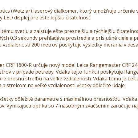
tics (Wetzlar) laserový diaľkomer, ktorý umožňuje určenie v
ED displej pre ešte lepšiu čitateľnosť.
itému svetlu a zaisťuje ešte presnejšiu a rýchlejšiu čitateľ
dých 0,3 sekundy prehľadáva prostredie a príslušné ciele a
 vzdialenosti 200 metrov poskytuje výsledky merania v desa
r CRF 1600-R určuje nový model Leica Rangemaster CRF 240
metrov v prípade potreby. Vďaka tejto funkcii poskytuje Ran
e presnú streľbu na veľké vzdialenosti. Vďaka tomu je Le
 strelcom na veľké vzdialenosti všetky dôležité údaje.
všetky dôležité parametre s maximálnou presnosťou. Vďaka 
v. Vynikajúca optika so 7-násobným zväčšením zaručuje najl