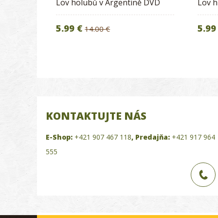
Lov holubů v Argentině DVD
Lov 
5.99 €
5.99
14.00 €
KONTAKTUJTE NÁS
E-Shop:
+421 907 467 118
,
Predajňa:
+421 917 964
555