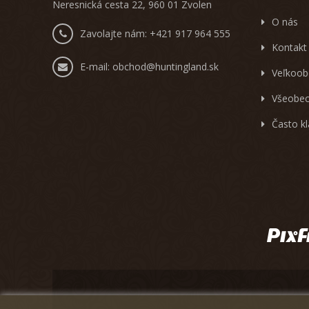
Neresnická cesta 22, 960 01 Zvolen
O nás
Zavolajte nám:
+421 917 964 555
Kontakt
E-mail:
obchod@huntingland.sk
Veľkoob
Všeobec
Často k