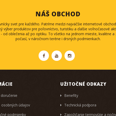
NÁŠ OBCHOD
ovnícky svet pre každého. Patríme medzi najväčšie internetové obch
ký výber produktov pre poľovníctvo, turistiku a ďalšie voľnočasové akti
 - od oblečenia až po optiku. To všetko na jednom mieste, kvalitne 
počasí, v náročnom teréne i drsných podmienkach.
MÁCIE
UŽITOČNÉ ODKAZY
 doručenie
Benefity
 osobných údajov
Technická podpora
čné podmienky
Zapožičanie termovízie a noč