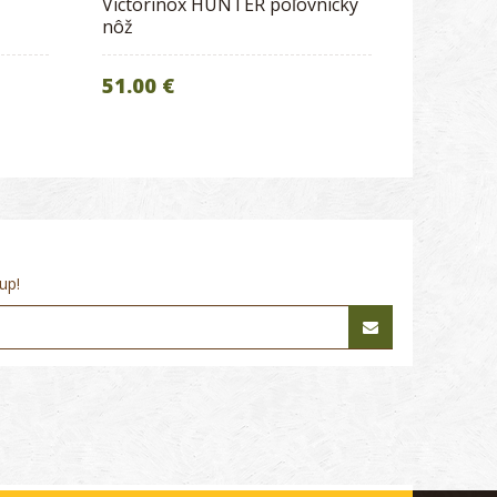
Victorinox HUNTER poľovnícky
nôž
51.00 €
up!