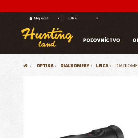
Môj účet
EUR €
POĽOVNÍCTVO
O
>
OPTIKA
>
DIAĽKOMERY
>
LEICA
>
DIAĽKOMER