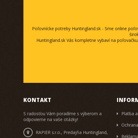
Poľovnícke potreby Huntingland.sk - Sme online poľ
širo
Huntingland.sk Vás kompletne vybaví na poľovačku
KONTAKT
INFOR
S radosťou Vám poradíme s výberom a
Platba a
odpovieme na vaše otázky!
Ochrana
RAPIER s.r.o., Predajňa Huntingland,
Reklama