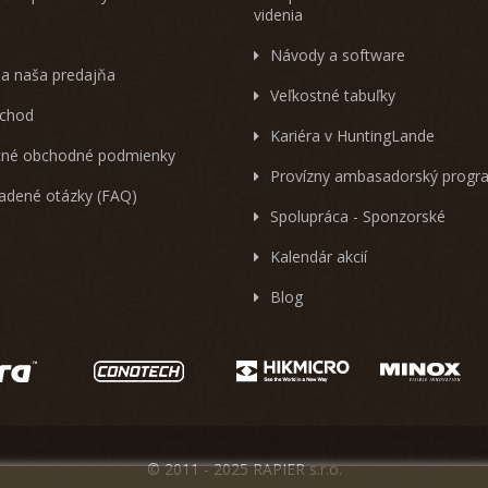
videnia
Návody a software
 a naša predajňa
Veľkostné tabuľky
chod
Kariéra v HuntingLande
né obchodné podmienky
Provízny ambasadorský progr
ladené otázky (FAQ)
Spolupráca - Sponzorské
Kalendár akcií
Blog
© 2011 - 2025 RAPIER s.r.o.