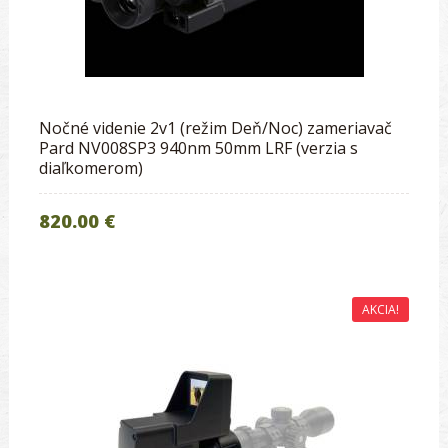
Nočné videnie 2v1 (režim Deň/Noc) zameriavač
Pard NV008SP3 940nm 50mm LRF (verzia s
diaľkomerom)
820.00 €
AKCIA!