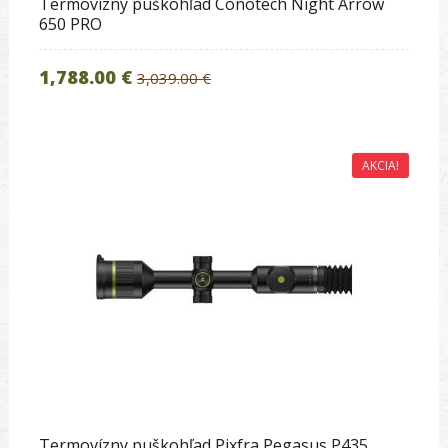
Termovízny puškohľad Conotech Night Arrow
650 PRO
1,788.00 €
3,039.00 €
AKCIA!
Termovízny puškohľad Pixfra Pegasus P435