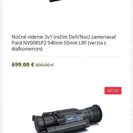
Nočné videnie 2v1 (režim Deň/Noc) zameriavač
Pard NV008SP2 940nm 50mm LRF (verzia s
diaľkomerom)
699.00 €
899.00 €
AKCIA!