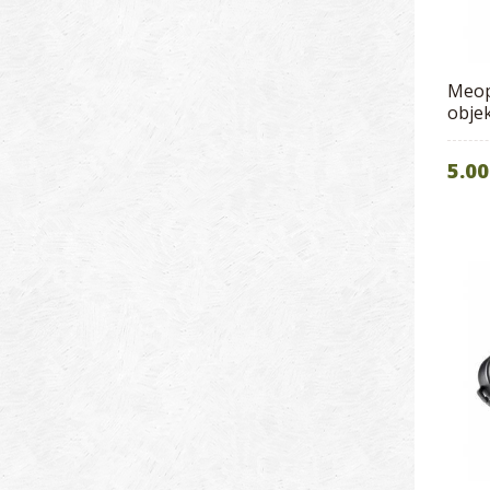
Meop
objek
5.00