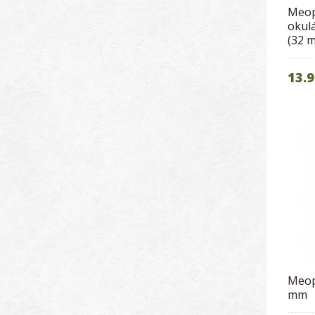
Meop
okul
(32 
13.9
Meop
mm