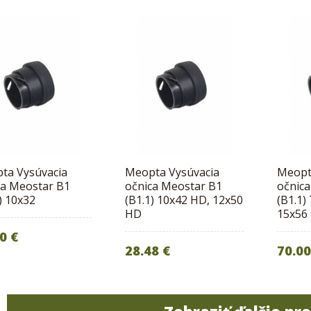
ta Vysúvacia
Meopta Vysúvacia
Meopt
ca Meostar B1
očnica Meostar B1
očnic
) 10x32
(B1.1) 10x42 HD, 12x50
(B1.1)
HD
15x56
0 €
28.48 €
70.00