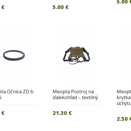
5.00 
 €
5.00 €
ta Očnica ZD 6-
Meopta Postroj na
Meopt
6
ďalekohľad – textilný
krytka
úchyt
 €
21.30 €
2.50 