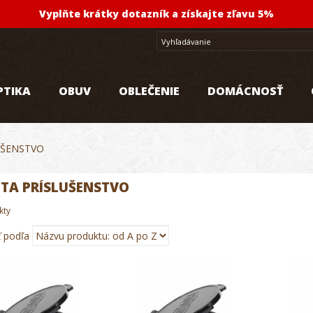
Vyplňte krátky dotazník a získajte zľavu 5%
PTIKA
OBUV
OBLEČENIE
DOMÁCNOSŤ
UŠENSTVO
TA PRÍSLUŠENSTVO
kty
ť podľa