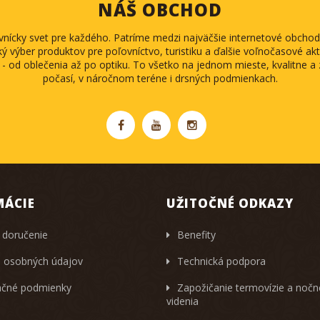
NÁŠ OBCHOD
ovnícky svet pre každého. Patríme medzi najväčšie internetové obch
ký výber produktov pre poľovníctvo, turistiku a ďalšie voľnočasové akti
 - od oblečenia až po optiku. To všetko na jednom mieste, kvalitne 
počasí, v náročnom teréne i drsných podmienkach.
MÁCIE
UŽITOČNÉ ODKAZY
 doručenie
Benefity
 osobných údajov
Technická podpora
čné podmienky
Zapožičanie termovízie a noč
videnia