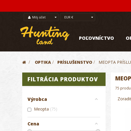
Môj účet
EUR €
POĽOVNÍCTVO
O
>
OPTIKA
>
PRÍSLUŠENSTVO
>
MEOPTA PRÍSL
MEOP
FILTRÁCIA PRODUKTOV
75 produ
Zoradi
Výrobca
Meopta
75
Cena