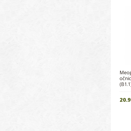
Meop
očni
(B1.1
20.9