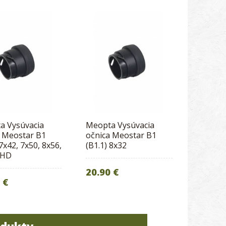
a Vysúvacia
Meopta Vysúvacia
a Meostar B1
očnica Meostar B1
 7x42, 7x50, 8x56,
(B1.1) 8x32
 HD
20.90 €
 €