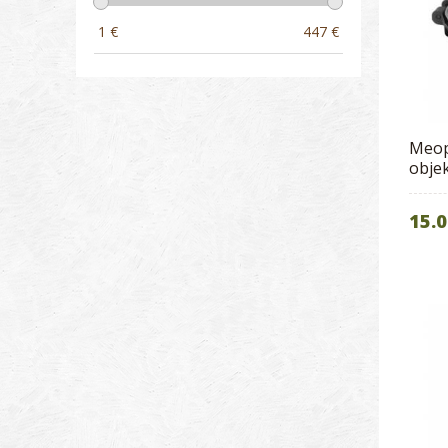
1
€
447
€
Meopt
obje
15.0