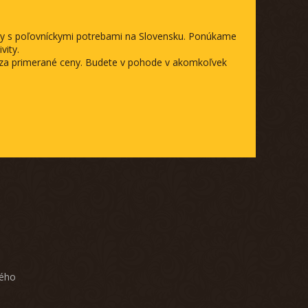
ody s poľovníckymi potrebami na Slovensku. Ponúkame
vity.
a za primerané ceny. Budete v pohode v akomkoľvek
ného