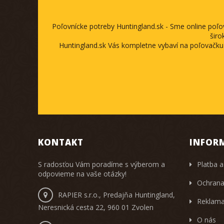
Poľovnícke potreby Huntingland.sk - Sme online poľ
širo
Huntingland.sk Vás kompletne vybaví na poľovačku
KONTAKT
INFOR
S radosťou Vám poradíme s výberom a
Platba a
odpovieme na vaše otázky!
Ochrana
RAPIER s.r.o., Predajňa Huntingland,
Reklama
Neresnická cesta 22, 960 01 Zvolen
O nás