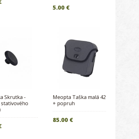
€
5.00 €
a Skrutka -
Meopta Taška malá 42
 stativového
+ popruh
u
85.00 €
€