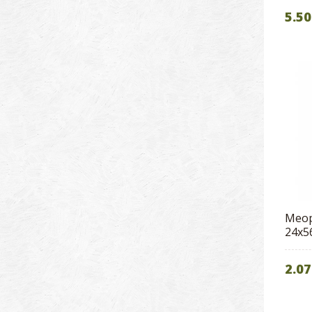
5.50
Meop
24x5
2.07