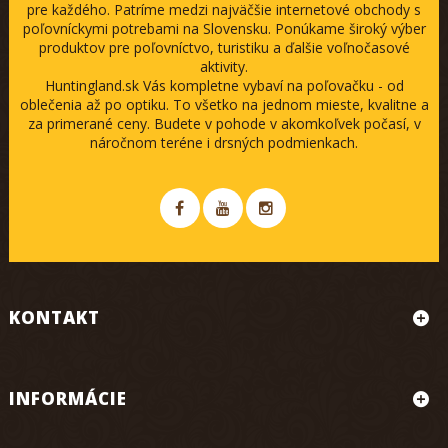
pre každého. Patríme medzi najväčšie internetové obchody s
poľovníckymi potrebami na Slovensku. Ponúkame široký výber
produktov pre poľovníctvo, turistiku a ďalšie voľnočasové
aktivity.
Huntingland.sk Vás kompletne vybaví na poľovačku - od
oblečenia až po optiku. To všetko na jednom mieste, kvalitne a
za primerané ceny. Budete v pohode v akomkoľvek počasí, v
náročnom teréne i drsných podmienkach.
KONTAKT
INFORMÁCIE