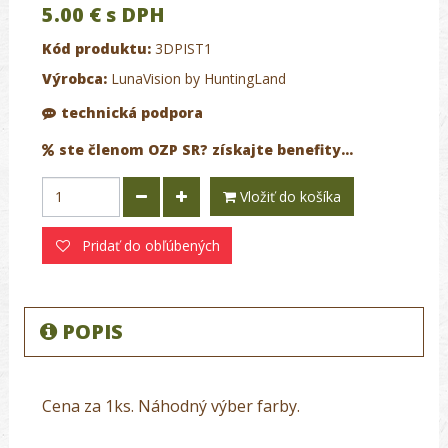
5.00 €
s DPH
Kód produktu:
3DPIST1
Výrobca:
LunaVision by HuntingLand
technická podpora
ste členom OZP SR? získajte benefity...
Vložiť do košíka
Pridať do obľúbených
POPIS
Cena za 1ks. Náhodný výber farby.