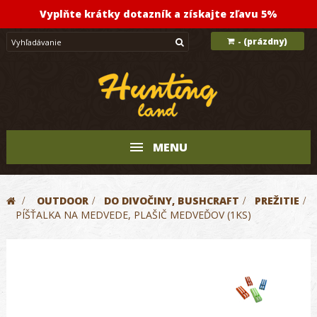
Vyplňte krátky dotazník a získajte zľavu 5%
(prázdny)
-
MENU
>
OUTDOOR
>
DO DIVOČINY, BUSHCRAFT
>
PREŽITIE
>
PÍŠŤALKA NA MEDVEDE, PLAŠIČ MEDVEĎOV (1KS)