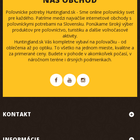
Poľovnícke potreby Huntingland.sk - Sme online poľovnícky svet
pre každého. Patríme medzi najväčšie internetové obchody s
poľovníckymi potrebami na Slovensku. Ponúkame široký výber
produktov pre poľovníctvo, turistiku a ďalšie voľnočasové
aktivity.
Huntingland.sk Vás kompletne vybaví na poľovačku - od
oblečenia až po optiku. To všetko na jednom mieste, kvalitne a
za primerané ceny. Budete v pohode v akomkoľvek počasí, v
náročnom teréne i drsných podmienkach.
KONTAKT
INFORMÁCIE