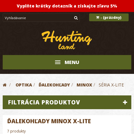
Vyplňte krátky dotazník a získajte zľavu 5%
(prázdny)
-
MENU
>
OPTIKA
>
ĎALEKOHĽADY
>
MINOX
>
SÉRIA X-LITE
FILTRÁCIA PRODUKTOV
ĎALEKOHĽADY MINOX X-LITE
7 produkty