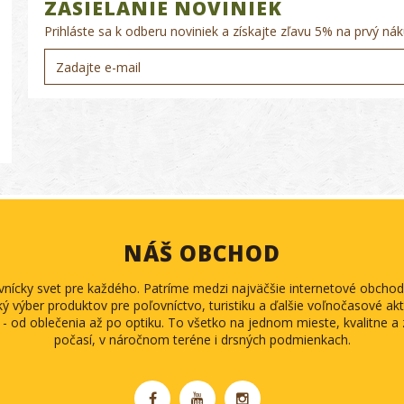
ZASIELANIE NOVINIEK
Prihláste sa k odberu noviniek a získajte zľavu 5% na prvý nák
NÁŠ OBCHOD
ovnícky svet pre každého. Patríme medzi najväčšie internetové obch
ký výber produktov pre poľovníctvo, turistiku a ďalšie voľnočasové akti
 - od oblečenia až po optiku. To všetko na jednom mieste, kvalitne 
počasí, v náročnom teréne i drsných podmienkach.