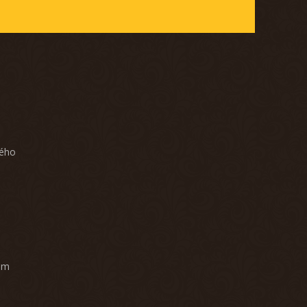
ného
am