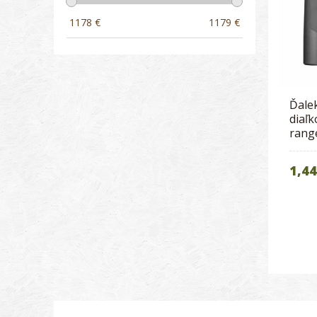
1178
€
1179
€
Ďale
diaľ
rang
1,44