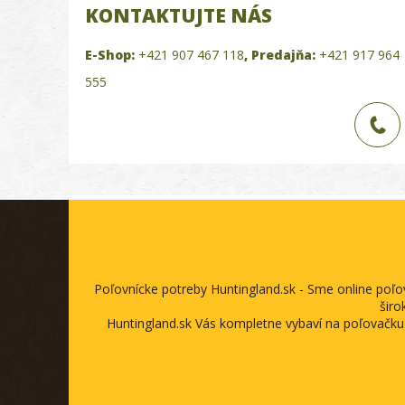
KONTAKTUJTE NÁS
E-Shop:
+421 907 467 118
,
Predajňa:
+421 917 964
555
Poľovnícke potreby Huntingland.sk - Sme online poľ
širo
Huntingland.sk Vás kompletne vybaví na poľovačku