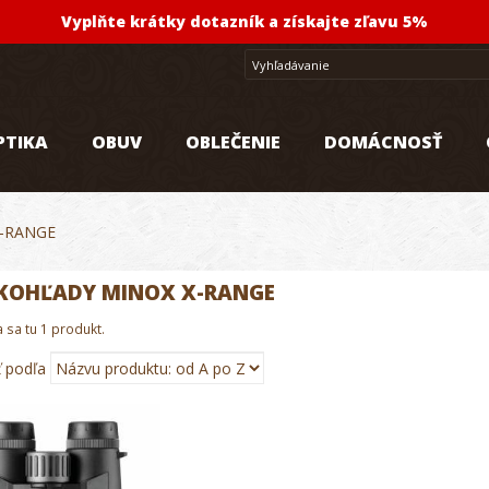
Vyplňte krátky dotazník a získajte zľavu 5%
PTIKA
OBUV
OBLEČENIE
DOMÁCNOSŤ
X-RANGE
KOHĽADY MINOX X-RANGE
sa tu 1 produkt.
ť podľa