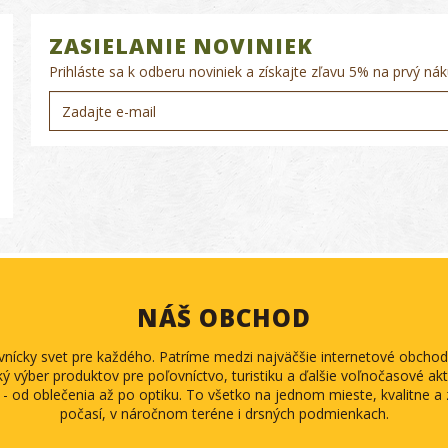
ZASIELANIE NOVINIEK
Prihláste sa k odberu noviniek a získajte zľavu 5% na prvý nák
NÁŠ OBCHOD
ovnícky svet pre každého. Patríme medzi najväčšie internetové obch
ký výber produktov pre poľovníctvo, turistiku a ďalšie voľnočasové akti
 - od oblečenia až po optiku. To všetko na jednom mieste, kvalitne 
počasí, v náročnom teréne i drsných podmienkach.