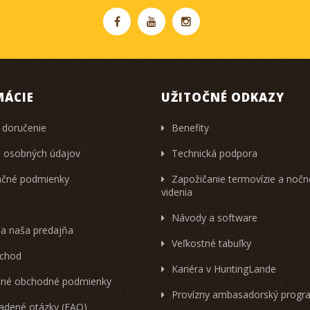
MÁCIE
UŽITOČNÉ ODKAZY
 doručenie
Benefity
 osobných údajov
Technická podpora
čné podmienky
Zapožičanie termovízie a noč
videnia
Návody a software
 a naša predajňa
Veľkostné tabuľky
chod
Kariéra v HuntingLande
né obchodné podmienky
Provízny ambasadorský progr
ladené otázky (FAQ)