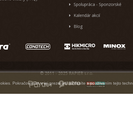
Spolupráca - Sponzorské
Kalendár akcií
Blog
© 2011 - 2025 RAPIER s.r.o.
kies. Pokračovaním v jej prezeraní súhlasíte s používaním tejto techn