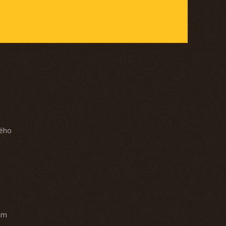
ného
am