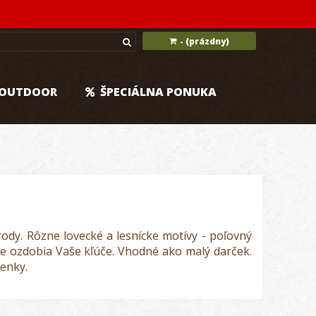
(prázdny)
-
OUTDOOR
ŠPECIÁLNA PONUKA
rody. Rôzne lovecké a lesnícke motívy - poľovný
ktne ozdobia Vaše kľúče. Vhodné ako malý darček.
enky.