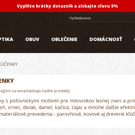
Vyplňte krátky dotazník a získajte zľavu 5%
PTIKA
OBUV
OBLEČENIE
DOMÁCNOSŤ
ĽÚČENKY
ENKY
ategórii sa nenachádzajú žiadne produkty.
y s poľovníckymi motívmi pre milovníkov lesnej zveri a prí
leň, srnec, diviak, daniel, kačica, zajac a mnohé ďalšie efe
materiálové prevedenia - parovhové, kovové aj drevené kľúč