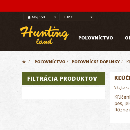
Môj účet
EUR €
POĽOVNÍCTVO
O
>
POĽOVNÍCTVO
>
POĽOVNÍCKE DOPLNKY
>
K
KĽÚČ
FILTRÁCIA PRODUKTOV
V tejto k
Kľúčenk
pes, je
Rôzne 