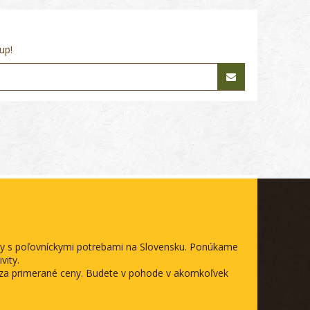
up!
ody s poľovníckymi potrebami na Slovensku. Ponúkame
vity.
a za primerané ceny. Budete v pohode v akomkoľvek