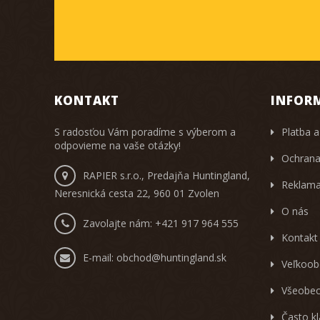
KONTAKT
INFOR
S radosťou Vám poradíme s výberom a
Platba a
odpovieme na vaše otázky!
Ochrana
RAPIER s.r.o., Predajňa Huntingland,
Reklama
Neresnická cesta 22, 960 01 Zvolen
O nás
Zavolajte nám:
+421 917 964 555
Kontakt
E-mail:
obchod@huntingland.sk
Veľkoob
Všeobec
Často k