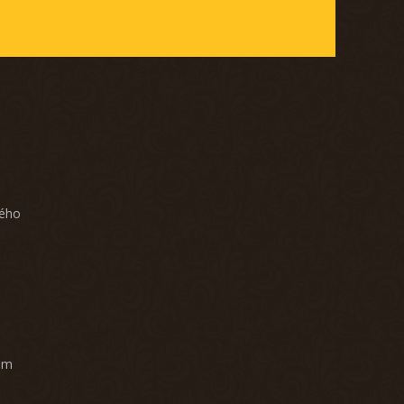
ného
am