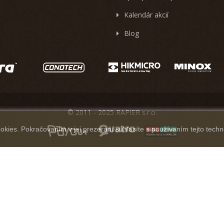
Kalendár akcií
Blog
© 2011 - 2025 RAPIER s.r.o.
kies. Pokračovaním v jej prezeraní súhlasíte s používaním tejto techn