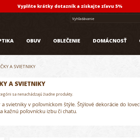
Vyplňte krátky dotazník a získajte zľavu 5%
PTIKA
OBUV
OBLEČENIE
DOMÁCNOSŤ
EČKY A SVIETNIKY
KY A SVIETNIKY
ategórii sa nenachádzajú žiadne produkty.
 a svietniky v poľovníckom štýle. Štýlové dekorácie do love
a kažnú poľovnícku izbu či chatu.