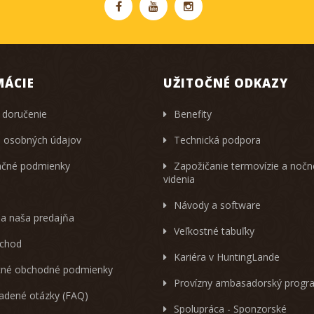
MÁCIE
UŽITOČNÉ ODKAZY
 doručenie
Benefity
 osobných údajov
Technická podpora
čné podmienky
Zapožičanie termovízie a noč
videnia
Návody a software
 a naša predajňa
Veľkostné tabuľky
chod
Kariéra v HuntingLande
né obchodné podmienky
Provízny ambasadorský progr
ladené otázky (FAQ)
Spolupráca - Sponzorské