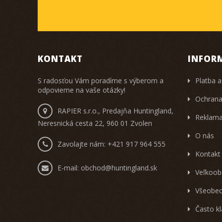
KONTAKT
INFOR
S radosťou Vám poradíme s výberom a
Platba a
odpovieme na vaše otázky!
Ochrana
RAPIER s.r.o., Predajňa Huntingland,
Reklama
Neresnická cesta 22, 960 01 Zvolen
O nás
Zavolajte nám:
+421 917 964 555
Kontakt
E-mail:
obchod@huntingland.sk
Veľkoob
Všeobec
Často k