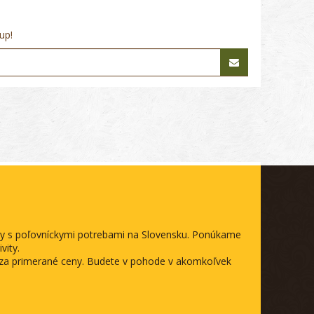
up!
ody s poľovníckymi potrebami na Slovensku. Ponúkame
vity.
a za primerané ceny. Budete v pohode v akomkoľvek