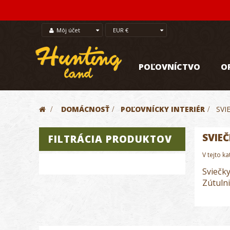
Môj účet
EUR €
POĽOVNÍCTVO
O
>
DOMÁCNOSŤ
>
POĽOVNÍCKY INTERIÉR
>
SVI
SVIEČ
FILTRÁCIA PRODUKTOV
V tejto k
Sviečky
Zútulni