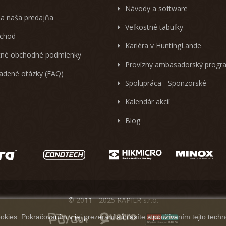
Návody a software
 a naša predajňa
Veľkostné tabuľky
chod
Kariéra v HuntingLande
né obchodné podmienky
Provízny ambasadorský progr
ladené otázky (FAQ)
Spolupráca - Sponzorské
Kalendár akcií
Blog
© 2011 - 2025 RAPIER s.r.o.
kies. Pokračovaním v jej prezeraní súhlasíte s používaním tejto techn