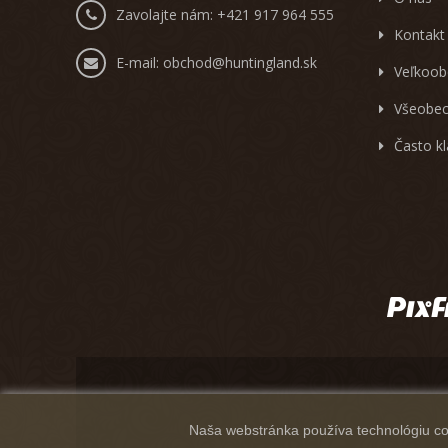
Zavolajte nám:
+421 917 964 555
Kontakt
E-mail:
obchod@huntingland.sk
Veľkoob
Všeobec
Často k
Naša webstránka používa technológiu coo