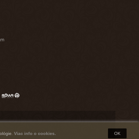
am
ológie.
Viac info o cookies.
OK