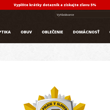
Vyplňte krátky dotazník a získajte zľavu 5%
PTIKA
OBUV
OBLEČENIE
DOMÁCNOSŤ