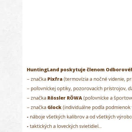
HuntingLand poskytuje členom Odborového 
– značka
Pixfra
(termovízia a nočné videnie, pr
– poľovníckej optiky, pozorovacích prístrojov, 
– značka
Rössler RÖWA
(poľovnícke a športo
– značka
Glock
(individuálne podľa podmienok v
-
náboje všetkých kalibrov a od všetkých výrob
-
taktických a loveckých svietidiel…