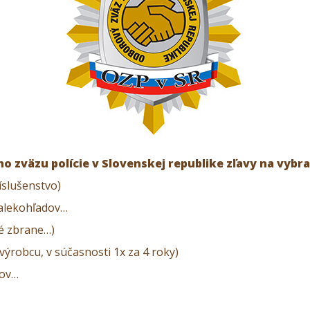
zväzu polície v Slovenskej republike zľavy na vybr
íslušenstvo)
ďalekohľadov…
vé zbrane…)
ýrobcu, v súčasnosti 1x za 4 roky)
cov…