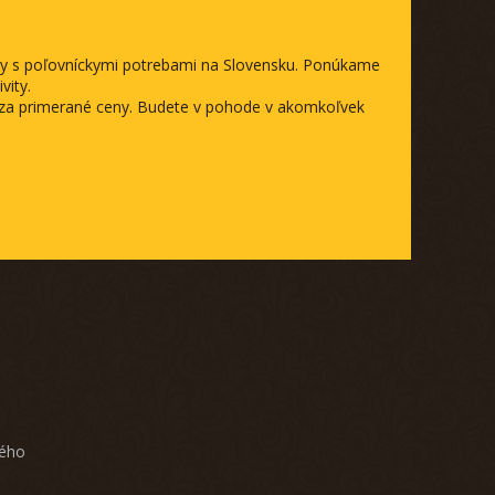
ody s poľovníckymi potrebami na Slovensku. Ponúkame
vity.
a za primerané ceny. Budete v pohode v akomkoľvek
ného