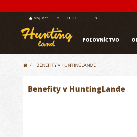
Môj účet
EUR €
POĽOVNÍCTVO
O
>
BENEFITY V HUNTINGLANDE
Benefity v HuntingLande