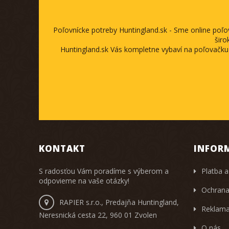
Poľovnícke potreby Huntingland.sk - Sme online poľ
širo
Huntingland.sk Vás kompletne vybaví na poľovačku
KONTAKT
INFOR
S radosťou Vám poradíme s výberom a
Platba a
odpovieme na vaše otázky!
Ochrana
RAPIER s.r.o., Predajňa Huntingland,
Reklama
Neresnická cesta 22, 960 01 Zvolen
O nás