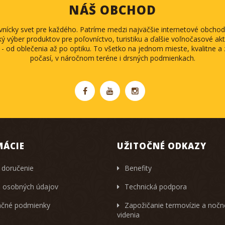
NÁŠ OBCHOD
ovnícky svet pre každého. Patríme medzi najväčšie internetové obch
ký výber produktov pre poľovníctvo, turistiku a ďalšie voľnočasové akti
 - od oblečenia až po optiku. To všetko na jednom mieste, kvalitne 
počasí, v náročnom teréne i drsných podmienkach.
MÁCIE
UŽITOČNÉ ODKAZY
 doručenie
Benefity
 osobných údajov
Technická podpora
čné podmienky
Zapožičanie termovízie a noč
videnia