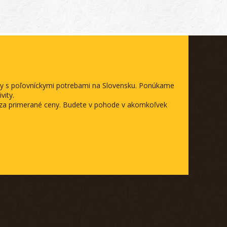
ody s poľovníckymi potrebami na Slovensku. Ponúkame
vity.
a za primerané ceny. Budete v pohode v akomkoľvek