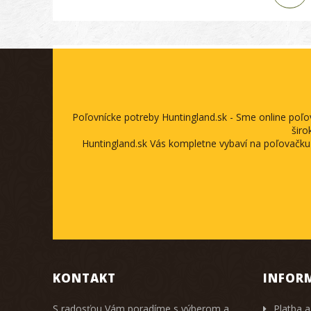
Poľovnícke potreby Huntingland.sk - Sme online poľ
širo
Huntingland.sk Vás kompletne vybaví na poľovačku
KONTAKT
INFOR
S radosťou Vám poradíme s výberom a
Platba a