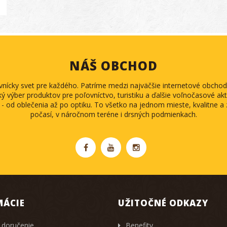
NÁŠ OBCHOD
ovnícky svet pre každého. Patríme medzi najväčšie internetové obch
ký výber produktov pre poľovníctvo, turistiku a ďalšie voľnočasové akti
 - od oblečenia až po optiku. To všetko na jednom mieste, kvalitne 
počasí, v náročnom teréne i drsných podmienkach.
MÁCIE
UŽITOČNÉ ODKAZY
 doručenie
Benefity