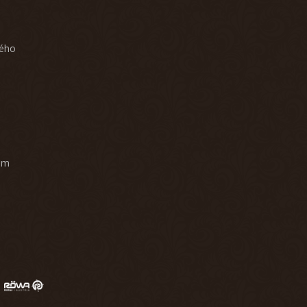
ného
am