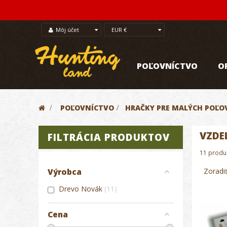
Môj účet
EUR €
POĽOVNÍCTVO
O
>
POĽOVNÍCTVO
>
HRAČKY PRE MALÝCH POĽO
VZDE
FILTRÁCIA PRODUKTOV
11 produ
Zoradi
Výrobca
Drevo Novák
11
Cena