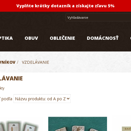
Vyplňte krátky dotazník a získajte zľavu 5%
PTIKA
OBUV
OBLEČENIE
DOMÁCNOSŤ
VNÍKOV
>
VZDELÁVANIE
LÁVANIE
kty
ť podľa