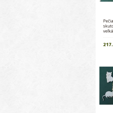
Pečia
skut
veľká
217.