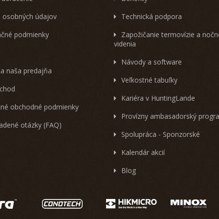
 osobných údajov
Technická podpora
čné podmienky
Zapožičanie termovízie a noč
videnia
Návody a software
 a naša predajňa
Veľkostné tabuľky
chod
Kariéra v HuntingLande
né obchodné podmienky
Provízny ambasadorský progr
ladené otázky (FAQ)
Spolupráca - Sponzorské
Kalendár akcií
Blog