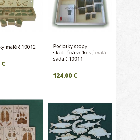
Pečiatky stopy
ky malé č.10012
skutočná veľkosť-malá
sada č.10011
 €
124.00 €