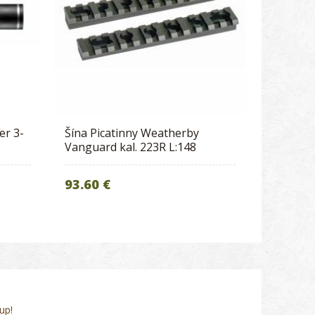
er 3-
Šína Picatinny Weatherby
Vanguard kal. 223R L:148
93.60 €
up!