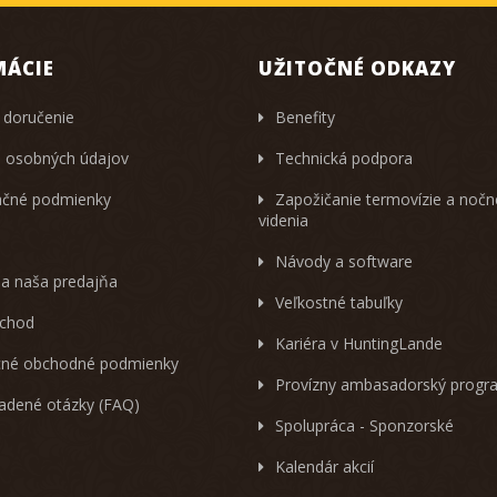
MÁCIE
UŽITOČNÉ ODKAZY
 doručenie
Benefity
 osobných údajov
Technická podpora
čné podmienky
Zapožičanie termovízie a noč
videnia
Návody a software
 a naša predajňa
Veľkostné tabuľky
chod
Kariéra v HuntingLande
né obchodné podmienky
Provízny ambasadorský progr
ladené otázky (FAQ)
Spolupráca - Sponzorské
Kalendár akcií