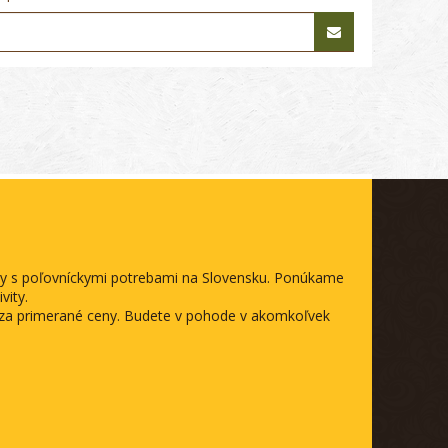
ody s poľovníckymi potrebami na Slovensku. Ponúkame
vity.
a za primerané ceny. Budete v pohode v akomkoľvek