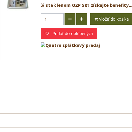
ste členom OZP SR? získajte benefity..
Vložiť do košíka
Pridať do obľúbených