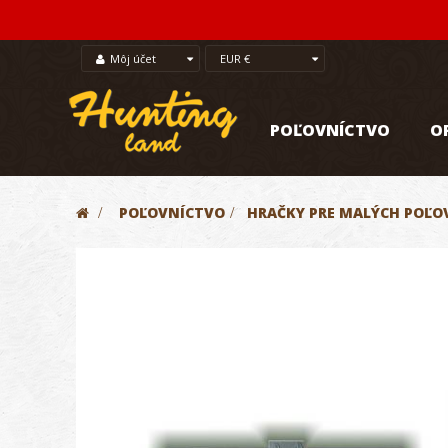
Môj účet
EUR €
POĽOVNÍCTVO
O
>
POĽOVNÍCTVO
>
HRAČKY PRE MALÝCH POĽO