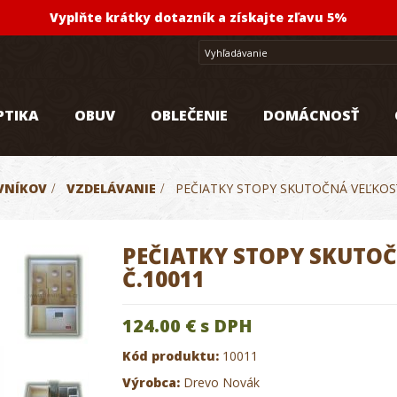
Vyplňte krátky dotazník a získajte zľavu 5%
PTIKA
OBUV
OBLEČENIE
DOMÁCNOSŤ
VNÍKOV
>
VZDELÁVANIE
>
PEČIATKY STOPY SKUTOČNÁ VEĽKOS
PEČIATKY STOPY SKUTO
Č.10011
124.00 €
s DPH
Kód produktu:
10011
Výrobca:
Drevo Novák