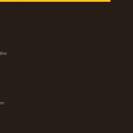
ného
am