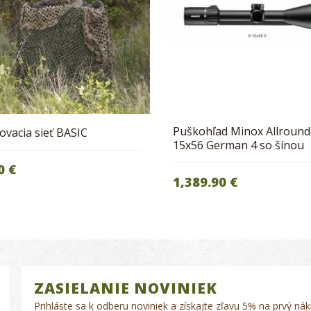
Puškohľad Minox Allround
vacia sieť BASIC
15x56 German 4 so šínou
0 €
1,389.90 €
ZASIELANIE NOVINIEK
Prihláste sa k odberu noviniek a získajte zľavu 5% na prvý nák