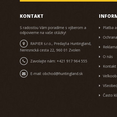
KONTAKT
INFOR
S radosťou Vám poradíme s výberom a
Platba a
odpovieme na vaše otázky!
Ochrana
RAPIER s.r.o., Predajňa Huntingland,
Reklama
Neresnická cesta 22, 960 01 Zvolen
O nás
Zavolajte nám:
+421 917 964 555
Kontakt
E-mail:
obchod@huntingland.sk
Veľkoob
Všeobec
Často k