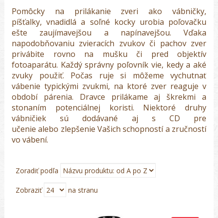
Pomôcky na prilákanie zveri ako vábničky,
píšťalky, vnadidlá a soľné kocky urobia poľovačku
ešte zaujímavejšou a napínavejšou. Vďaka
napodobňovaniu zvieracích zvukov či pachov zver
privábite rovno na mušku či pred objektív
fotoaparátu. Každý správny poľovník vie, kedy a aké
zvuky použiť. Počas ruje si môžeme vychutnať
vábenie typickými zvukmi, na ktoré zver reaguje v
období párenia. Dravce prilákame aj škrekmi a
stonaním potenciálnej koristi. Niektoré druhy
vábničiek sú dodávané aj s CD pre
učenie alebo zlepšenie Vašich schopností a zručností
vo vábení.
Zoradiť podľa
Zobraziť
na stranu