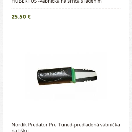
HUBERTUS -vábnička na srnca s ladením
25.50 €
Nordik Predator Pre Tuned-predladená vábnička
na líšku