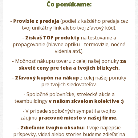
Čo ponúkame:
-
Provízie z predaja
(
podiel z každého predaja cez
tvoj unikátny link alebo tvoj zľavový kód).
-
Získaš TOP produkty
na testovanie a
propagovanie (hlavne optiku - termovízie, nočné
videnia atď.).
- Možnosť nákupu tovaru z celej našej ponuky
za
skvelé ceny pre teba a tvojich blízkych.
-
Zľavový kupón na nákup
z celej našej ponuky
pre tvojich sledovateľov.
- Spoločné poľovnícke, strelecké akcie a
teambuildingy
v našom skvelom kolektíve :)
- V prípade
spoločných sympatií a tvojho
záujmu
pracovné miesto v našej firme.
-
Zdieľanie tvojho obsahu:
Tvoje
najlepšie
príspevky, videá alebo stories budeme zdieľať na