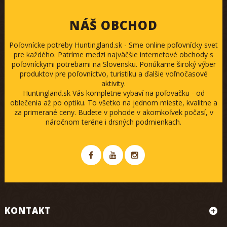
NÁŠ OBCHOD
Poľovnícke potreby Huntingland.sk - Sme online poľovnícky svet
pre každého. Patríme medzi najväčšie internetové obchody s
poľovníckymi potrebami na Slovensku. Ponúkame široký výber
produktov pre poľovníctvo, turistiku a ďalšie voľnočasové
aktivity.
Huntingland.sk Vás kompletne vybaví na poľovačku - od
oblečenia až po optiku. To všetko na jednom mieste, kvalitne a
za primerané ceny. Budete v pohode v akomkoľvek počasí, v
náročnom teréne i drsných podmienkach.
KONTAKT