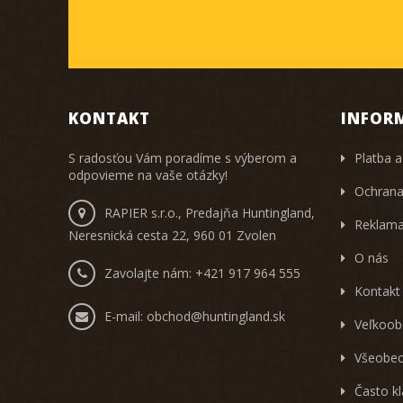
KONTAKT
INFOR
S radosťou Vám poradíme s výberom a
Platba a
odpovieme na vaše otázky!
Ochrana
RAPIER s.r.o., Predajňa Huntingland,
Reklama
Neresnická cesta 22, 960 01 Zvolen
O nás
Zavolajte nám:
+421 917 964 555
Kontakt
E-mail:
obchod@huntingland.sk
Veľkoob
Všeobec
Často k