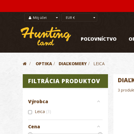
Môj účet
EUR €
POĽOVNÍCTVO
O
>
OPTIKA
>
DIAĽKOMERY
>
LEICA
DIAĽ
FILTRÁCIA PRODUKTOV
3 produk
Výrobca
Leica
3
Cena