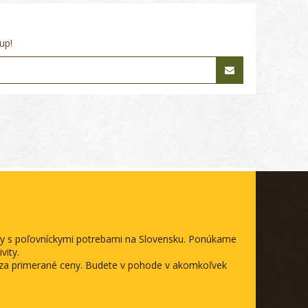
up!
ody s poľovníckymi potrebami na Slovensku. Ponúkame
vity.
a za primerané ceny. Budete v pohode v akomkoľvek