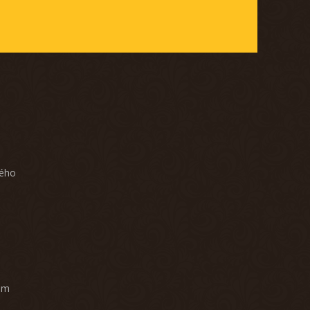
ného
am