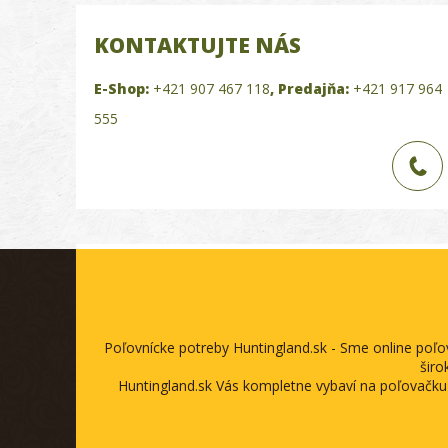
KONTAKTUJTE NÁS
E-Shop:
+421 907 467 118
,
Predajňa:
+421 917 964
555
Poľovnícke potreby Huntingland.sk - Sme online poľ
širo
Huntingland.sk Vás kompletne vybaví na poľovačku