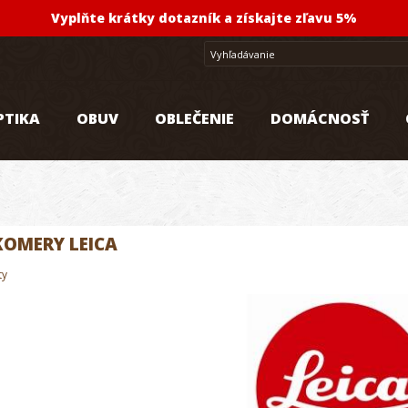
Vyplňte krátky dotazník a získajte zľavu 5%
PTIKA
OBUV
OBLEČENIE
DOMÁCNOSŤ
KOMERY LEICA
ty