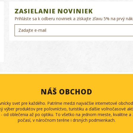
ZASIELANIE NOVINIEK
Prihláste sa k odberu noviniek a získajte zľavu 5% na prvý nák
NÁŠ OBCHOD
ovnícky svet pre každého. Patríme medzi najväčšie internetové obch
ký výber produktov pre poľovníctvo, turistiku a ďalšie voľnočasové akti
 - od oblečenia až po optiku. To všetko na jednom mieste, kvalitne 
počasí, v náročnom teréne i drsných podmienkach.