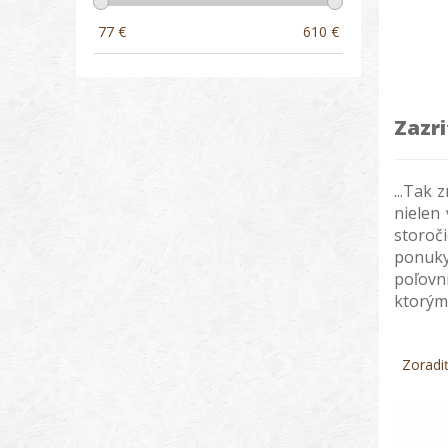
77
€
610
€
Zazri
...Tak 
nielen
storoč
ponuky
poľovn
ktorým 
Zoradi