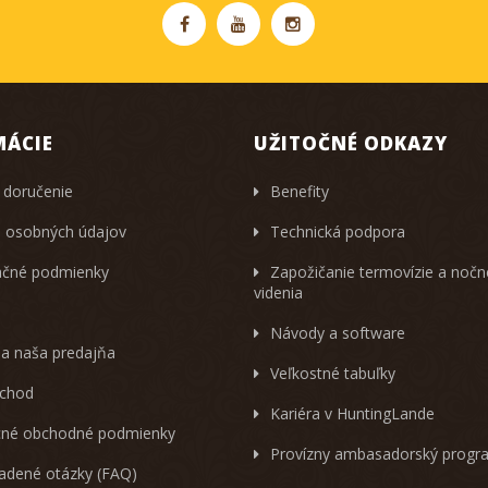
MÁCIE
UŽITOČNÉ ODKAZY
 doručenie
Benefity
 osobných údajov
Technická podpora
čné podmienky
Zapožičanie termovízie a noč
videnia
Návody a software
 a naša predajňa
Veľkostné tabuľky
chod
Kariéra v HuntingLande
né obchodné podmienky
Provízny ambasadorský progr
ladené otázky (FAQ)