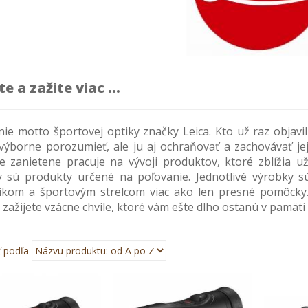
te a zažite viac ...
znie motto športovej optiky značky Leica. Kto už raz objavi
 výborne porozumieť, ale ju aj ochraňovať a zachovávať jej
ie zanietene pracuje na vývoji produktov, ktoré zblížia u
 sú produkty určené na poľovanie. Jednotlivé výrobky s
íkom a športovým strelcom viac ako len presné pomôcky.
zažijete vzácne chvíle, ktoré vám ešte dlho ostanú v pamäti
ť podľa