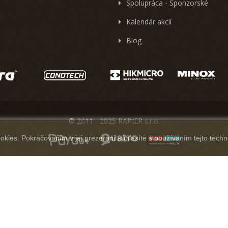
Spolupráca - Sponzorské
Kalendár akcií
Blog
© 2011 - 2025 RAPIER s.r.o.
kies. Pokračovaním v jej prezeraní súhlasíte s používaním tejto techn