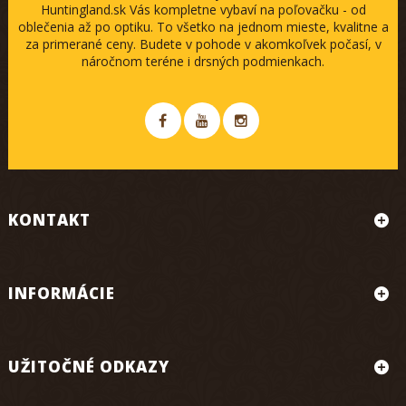
Huntingland.sk Vás kompletne vybaví na poľovačku - od
oblečenia až po optiku. To všetko na jednom mieste, kvalitne a
za primerané ceny. Budete v pohode v akomkoľvek počasí, v
náročnom teréne i drsných podmienkach.
KONTAKT
INFORMÁCIE
UŽITOČNÉ ODKAZY