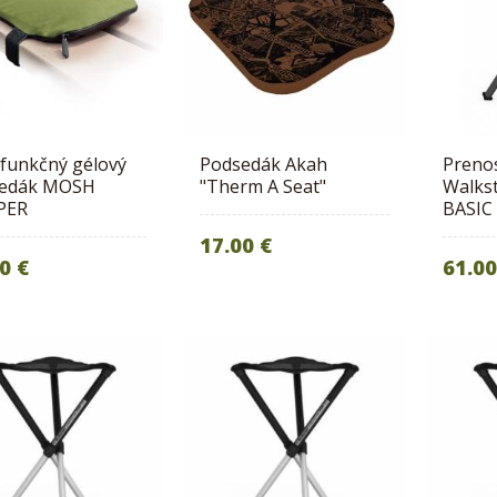
ifunkčný gélový
Podsedák Akah
Prenos
edák MOSH
"Therm A Seat"
Walkst
PER
BASIC
17.00 €
0 €
61.00