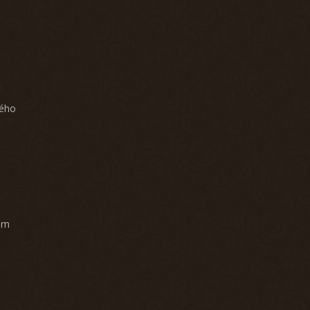
ného
am