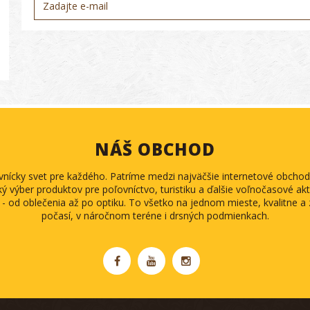
NÁŠ OBCHOD
ovnícky svet pre každého. Patríme medzi najväčšie internetové obch
ký výber produktov pre poľovníctvo, turistiku a ďalšie voľnočasové akti
 - od oblečenia až po optiku. To všetko na jednom mieste, kvalitne 
počasí, v náročnom teréne i drsných podmienkach.