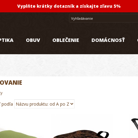
Vyplňte krátky dotazník a získajte zľavu 5%
PTIKA
OBUV
OBLEČENIE
DOMÁCNOSŤ
OVANIE
ty
ť podľa