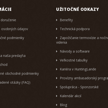
MÁCIE
UŽITOČNÉ ODKAZY
 doručenie
Benefity
 osobných údajov
Technická podpora
čné podmienky
Zapožičanie termovízie a noč
videnia
Návody a software
 a naša predajňa
Veľkostné tabuľky
chod
Kariéra v HuntingLande
né obchodné podmienky
Provízny ambasadorský progr
ladené otázky (FAQ)
Spolupráca - Sponzorské
Kalendár akcií
Blog