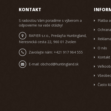
KONTAKT
INFOR
S radosťou Vám poradíme s výberom a
Platba a
odpovieme na vaše otázky!
Ochrana
RAPIER s.r.o., Predajňa Huntingland,
Reklama
Neresnická cesta 22, 960 01 Zvolen
O nás
Zavolajte nám:
+421 917 964 555
Kontakt
E-mail:
obchod@huntingland.sk
Veľkoob
Všeobec
Často k