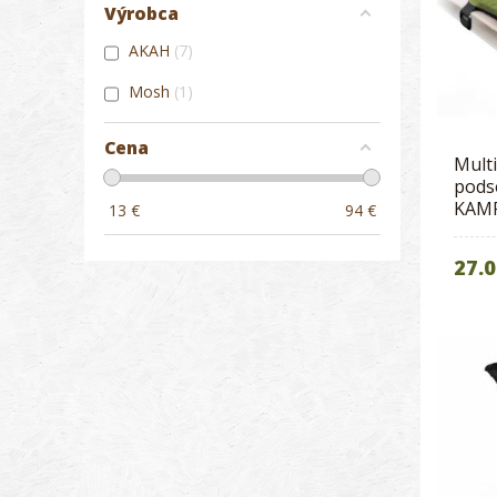
Výrobca
AKAH
7
Mosh
1
Cena
Mult
pods
KAM
13
€
94
€
27.0