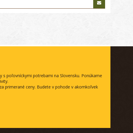
ody s poľovníckymi potrebami na Slovensku. Ponúkame
vity.
a za primerané ceny. Budete v pohode v akomkoľvek