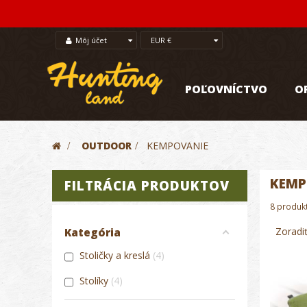
Môj účet
EUR €
POĽOVNÍCTVO
O
>
OUTDOOR
>
KEMPOVANIE
KEMP
FILTRÁCIA PRODUKTOV
8 produk
Zoradi
Kategória
Stoličky a kreslá
4
Stolíky
4