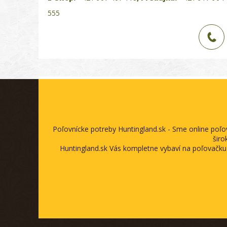
555
Poľovnícke potreby Huntingland.sk - Sme online poľ
širo
Huntingland.sk Vás kompletne vybaví na poľovačku