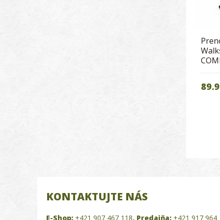
Pren
Walk
COMF
89.9
KONTAKTUJTE NÁS
E-Shop:
+421 907 467 118
,
Predajňa:
+421 917 964