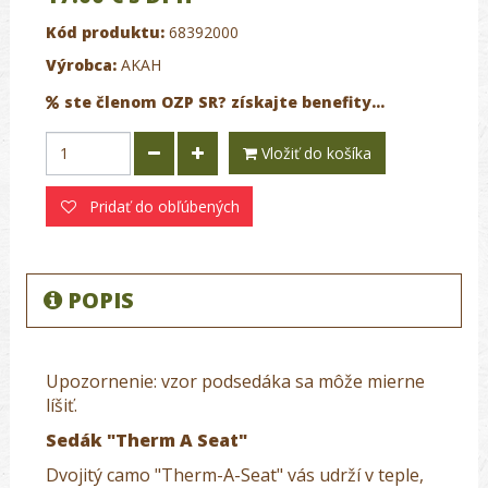
Kód produktu:
68392000
Výrobca:
AKAH
ste členom OZP SR? získajte benefity...
Vložiť do košíka
Pridať do obľúbených
POPIS
Upozornenie: vzor podsedáka sa môže mierne
líšiť.
Sedák "Therm A Seat"
Dvojitý camo "Therm-A-Seat" vás udrží v teple,