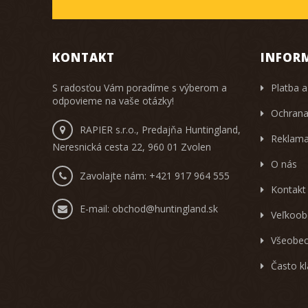
KONTAKT
INFOR
S radosťou Vám poradíme s výberom a
Platba a
odpovieme na vaše otázky!
Ochrana
RAPIER s.r.o., Predajňa Huntingland,
Reklama
Neresnická cesta 22, 960 01 Zvolen
O nás
Zavolajte nám:
+421 917 964 555
Kontakt
E-mail:
obchod@huntingland.sk
Veľkoob
Všeobec
Často k