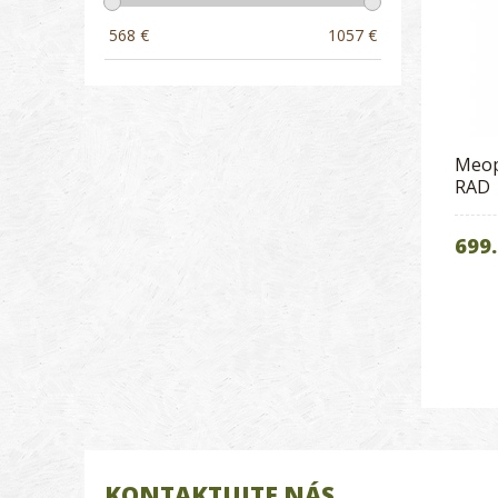
568
€
1057
€
Meop
RAD
699.
KONTAKTUJTE NÁS