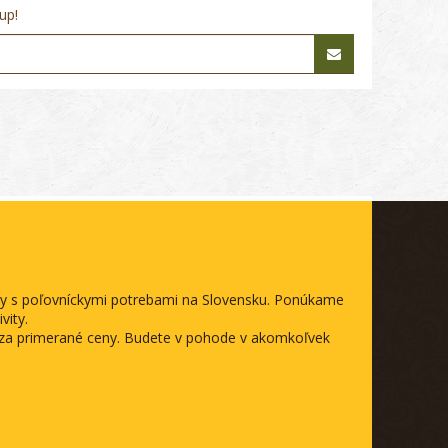
up!
ody s poľovníckymi potrebami na Slovensku. Ponúkame
vity.
a za primerané ceny. Budete v pohode v akomkoľvek