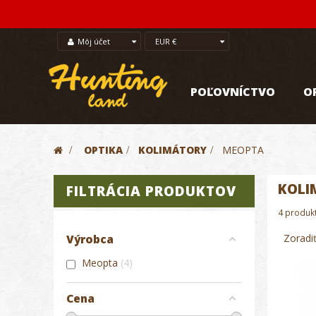
Môj účet
EUR €
POĽOVNÍCTVO
O
>
OPTIKA
>
KOLIMÁTORY
>
MEOPTA
KOLI
FILTRÁCIA PRODUKTOV
4 produk
Zoradi
Výrobca
Meopta
4
Cena