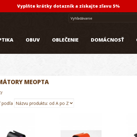
Vyplňte krátky dotazník a získajte zľavu 5%
PTIKA
OBUV
OBLEČENIE
DOMÁCNOSŤ
MÁTORY MEOPTA
ty
ť podľa