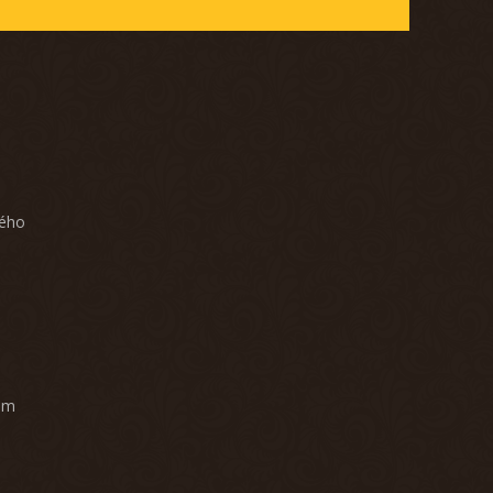
ného
am