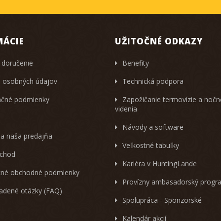
MÁCIE
UŽITOČNÉ ODKAZY
 doručenie
Benefity
 osobných údajov
Technická podpora
čné podmienky
Zapožičanie termovízie a noč
videnia
Návody a software
 a naša predajňa
Veľkostné tabuľky
chod
Kariéra v HuntingLande
né obchodné podmienky
Provízny ambasadorský progr
ladené otázky (FAQ)
Spolupráca - Sponzorské
Kalendár akcií