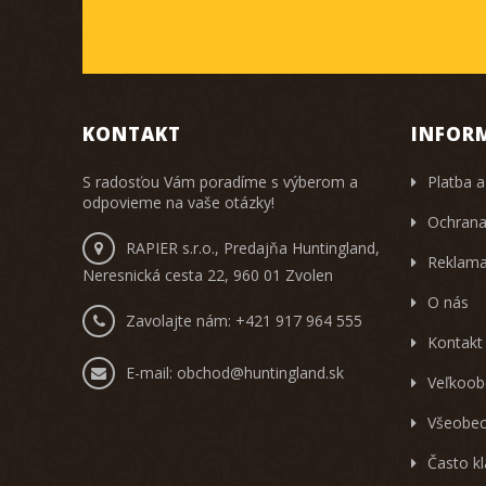
KONTAKT
INFOR
S radosťou Vám poradíme s výberom a
Platba a
odpovieme na vaše otázky!
Ochrana
RAPIER s.r.o., Predajňa Huntingland,
Reklama
Neresnická cesta 22, 960 01 Zvolen
O nás
Zavolajte nám:
+421 917 964 555
Kontakt
E-mail:
obchod@huntingland.sk
Veľkoob
Všeobec
Často k