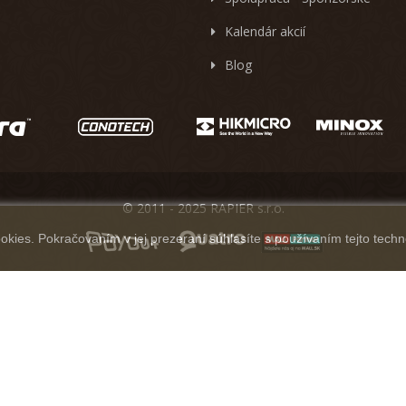
Kalendár akcií
Blog
© 2011 - 2025 RAPIER s.r.o.
kies. Pokračovaním v jej prezeraní súhlasíte s používaním tejto techn