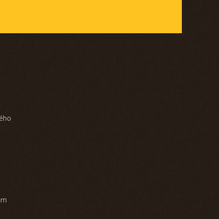
ného
am