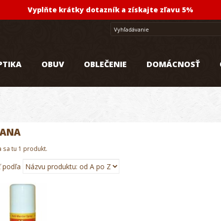
Vyplňte krátky dotazník a získajte zľavu 5%
PTIKA
OBUV
OBLEČENIE
DOMÁCNOSŤ
RANA
sa tu 1 produkt.
ť podľa