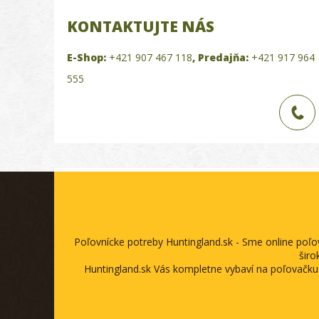
KONTAKTUJTE NÁS
E-Shop:
+421 907 467 118
,
Predajňa:
+421 917 964
555
Poľovnícke potreby Huntingland.sk - Sme online poľ
širo
Huntingland.sk Vás kompletne vybaví na poľovačku