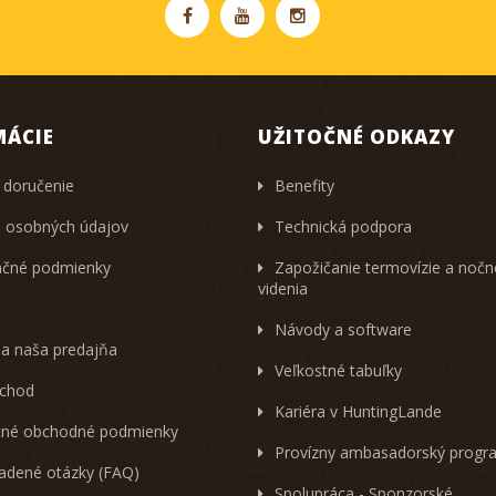
MÁCIE
UŽITOČNÉ ODKAZY
 doručenie
Benefity
 osobných údajov
Technická podpora
čné podmienky
Zapožičanie termovízie a noč
videnia
Návody a software
 a naša predajňa
Veľkostné tabuľky
chod
Kariéra v HuntingLande
né obchodné podmienky
Provízny ambasadorský progr
ladené otázky (FAQ)
Spolupráca - Sponzorské