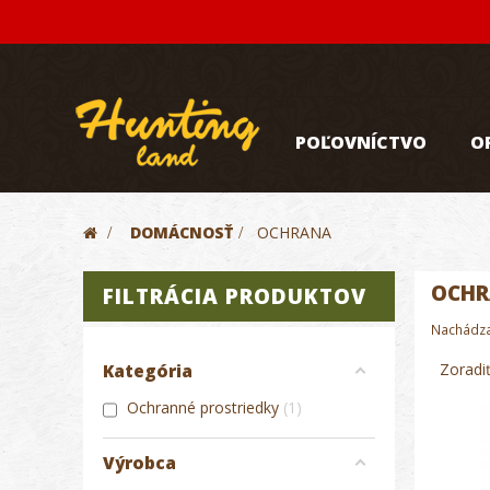
POĽOVNÍCTVO
O
>
DOMÁCNOSŤ
>
OCHRANA
OCH
FILTRÁCIA PRODUKTOV
Nachádza 
Zoradi
Kategória
Ochranné prostriedky
1
Výrobca