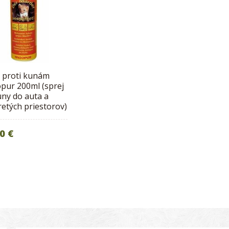
j proti kunám
pur 200ml (sprej
uny do auta a
etých priestorov)
0 €