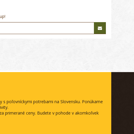
up!
ody s poľovníckymi potrebami na Slovensku. Ponúkame
vity.
a za primerané ceny. Budete v pohode v akomkoľvek