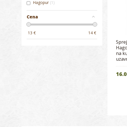
Hagopur
1
Cena
13
€
14
€
Spre
Hago
na k
uzavr
16.0