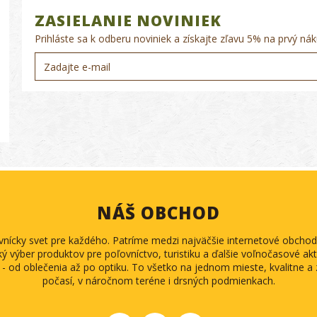
ZASIELANIE NOVINIEK
Prihláste sa k odberu noviniek a získajte zľavu 5% na prvý nák
NÁŠ OBCHOD
ovnícky svet pre každého. Patríme medzi najväčšie internetové obch
ký výber produktov pre poľovníctvo, turistiku a ďalšie voľnočasové akti
 - od oblečenia až po optiku. To všetko na jednom mieste, kvalitne 
počasí, v náročnom teréne i drsných podmienkach.