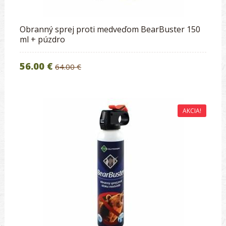
Obranný sprej proti medveďom BearBuster 150
ml + púzdro
56.00 €
64.00 €
AKCIA!