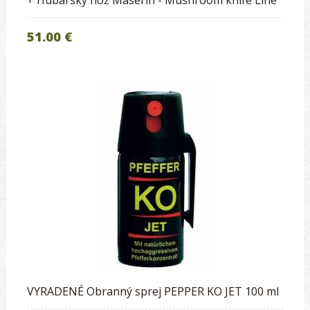
+ Hubársky nôž Maserin - Mushroom knife Line
51.00 €
VYRADENÉ Obranný sprej PEPPER KO JET 100 ml