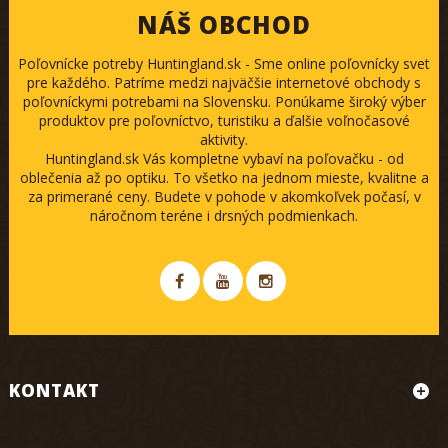
NÁŠ OBCHOD
Poľovnícke potreby Huntingland.sk - Sme online poľovnícky svet
pre každého. Patríme medzi najväčšie internetové obchody s
poľovníckymi potrebami na Slovensku. Ponúkame široký výber
produktov pre poľovníctvo, turistiku a ďalšie voľnočasové
aktivity.
Huntingland.sk Vás kompletne vybaví na poľovačku - od
oblečenia až po optiku. To všetko na jednom mieste, kvalitne a
za primerané ceny. Budete v pohode v akomkoľvek počasí, v
náročnom teréne i drsných podmienkach.
KONTAKT