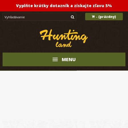
Vyplňte krátky dotazník a získajte zľavu 5%
(prázdny)
-
MENU