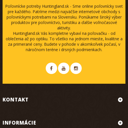
Poľovnícke potreby Huntingland.sk - Sme online poľovnícky svet
pre každého. Patríme medzi najväčšie internetové obchody s
poľovníckymi potrebami na Slovensku. Ponúkame široký výber
produktov pre poľovníctvo, turistiku a ďalšie voľnočasové
aktivity.
Huntingland.sk Vás kompletne vybaví na poľovačku - od
oblečenia až po optiku. To všetko na jednom mieste, kvalitne a
za primerané ceny. Budete v pohode v akomkoľvek počasí, v
náročnom teréne i drsných podmienkach.
KONTAKT
INFORMÁCIE