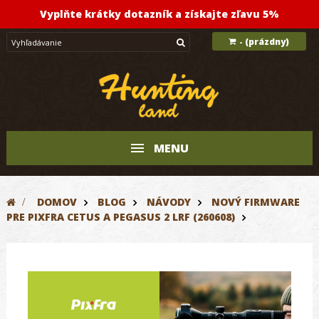
Vyplňte krátky dotazník a získajte zľavu 5%
(prázdny)
-
MENU
>
DOMOV
BLOG
NÁVODY
NOVÝ FIRMWARE
PRE PIXFRA CETUS A PEGASUS 2 LRF (260608)