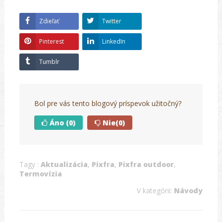
Zdieľať
Twitter
Pinterest
LinkedIn
Tumblr
Bol pre vás tento blogový príspevok užitočný?
Áno
(0)
Nie
(0)
Tagy :
Aktualizácia
,
Pixfra
,
Pixfra outdoor
,
Termovízia
V kategórii:
Návody