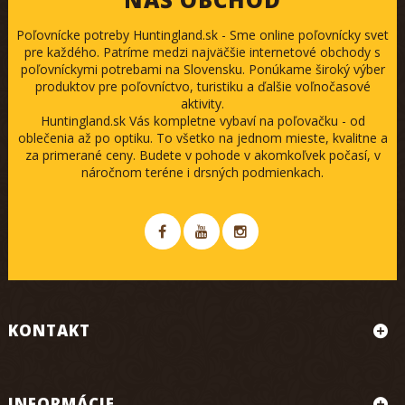
Poľovnícke potreby Huntingland.sk - Sme online poľovnícky svet
pre každého. Patríme medzi najväčšie internetové obchody s
poľovníckymi potrebami na Slovensku. Ponúkame široký výber
produktov pre poľovníctvo, turistiku a ďalšie voľnočasové
aktivity.
Huntingland.sk Vás kompletne vybaví na poľovačku - od
oblečenia až po optiku. To všetko na jednom mieste, kvalitne a
za primerané ceny. Budete v pohode v akomkoľvek počasí, v
náročnom teréne i drsných podmienkach.
KONTAKT
INFORMÁCIE