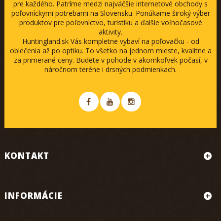
pre každého. Patríme medzi najväčšie internetové obchody s
poľovníckymi potrebami na Slovensku. Ponúkame široký výber
produktov pre poľovníctvo, turistiku a ďalšie voľnočasové
aktivity.
Huntingland.sk Vás kompletne vybaví na poľovačku - od
oblečenia až po optiku. To všetko na jednom mieste, kvalitne a
za primerané ceny. Budete v pohode v akomkoľvek počasí, v
náročnom teréne i drsných podmienkach.
KONTAKT
INFORMÁCIE