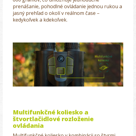
prenášanie, pohodlné ovládanie jednou rukou a
jasný prehľad o okolí v reálnom čase –
kedykoľvek a kdekoľvek.
Multifunkčné koliesko a
štvortlačidlové rozloženie
ovládania
Multifunkčné koliesko v kombinácii so štyrmi