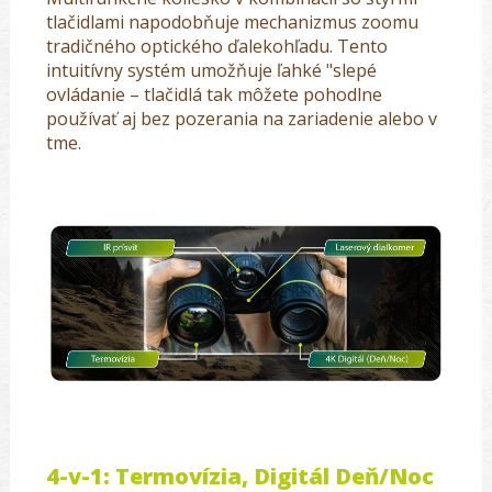
tlačidlami napodobňuje mechanizmus zoomu
tradičného optického ďalekohľadu. Tento
intuitívny systém umožňuje ľahké "slepé
ovládanie – tlačidlá tak môžete pohodlne
používať aj bez pozerania na zariadenie alebo v
tme.
4-v-1: Termovízia, Digitál Deň/Noc