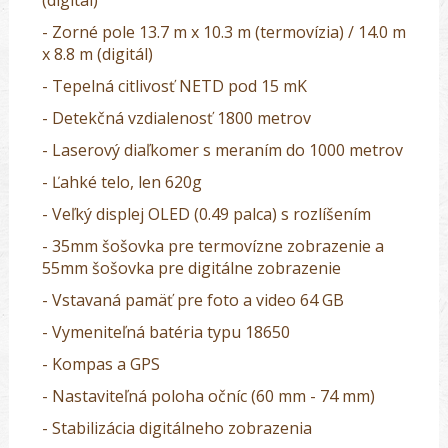
- Zorné pole
13.7 m x 10.3 m
(termovízia) / 14.0 m
x 8.8 m (digitál)
- Tepelná citlivosť NETD pod 15 mK
- Detekčná vzdialenosť 1800 metrov
- Laserový diaľkomer s meraním do 1000 metrov
- Ľahké telo, len 620g
- Veľký displej OLED (0.49 palca) s rozlíšením
- 35mm šošovka pre termovízne zobrazenie a
55mm šošovka pre digitálne zobrazenie
- Vstavaná pamäť pre foto a video 64 GB
- Vymeniteľná batéria typu 18650
- Kompas a GPS
- Nastaviteľná poloha očníc (60 mm - 74 mm)
- Stabilizácia digitálneho zobrazenia