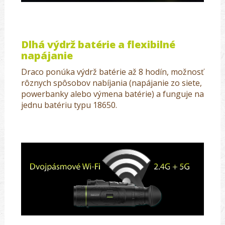
Dlhá výdrž batérie a flexibilné
napájanie
Draco ponúka výdrž batérie až 8 hodín, možnosť
rôznych spôsobov nabíjania (napájanie zo siete,
powerbanky alebo výmena batérie) a funguje na
jednu batériu typu 18650.