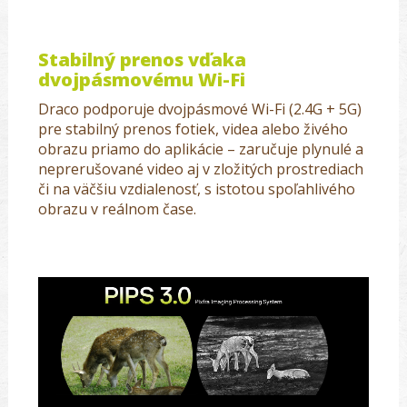
Stabilný prenos vďaka
dvojpásmovému Wi-Fi
Draco podporuje dvojpásmové Wi-Fi (2.4G + 5G)
pre stabilný prenos fotiek, videa alebo živého
obrazu priamo do aplikácie – zaručuje plynulé a
neprerušované video aj v zložitých prostrediach
či na väčšiu vzdialenosť, s istotou spoľahlivého
obrazu v reálnom čase.