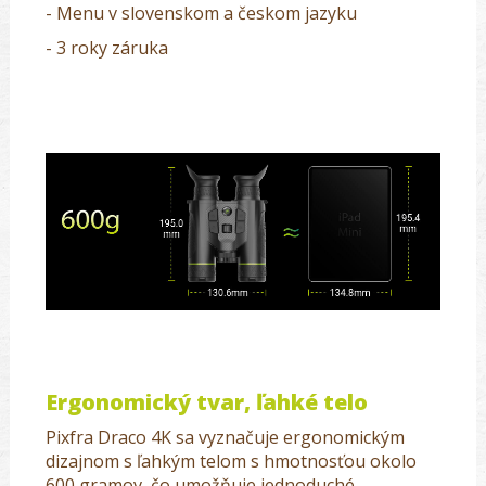
- Menu v slovenskom a českom jazyku
- 3 roky záruka
Ergonomický tvar, ľahké telo
Pixfra Draco 4K sa vyznačuje ergonomickým
dizajnom s ľahkým telom s hmotnosťou okolo
600 gramov, čo umožňuje jednoduché