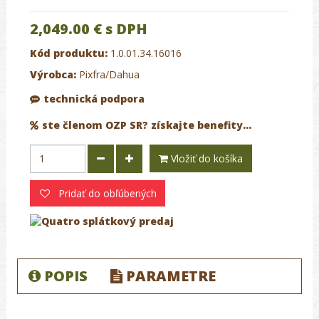
2,049.00 €
s DPH
Kód produktu:
1.0.01.34.16016
Výrobca:
Pixfra/Dahua
technická podpora
ste členom OZP SR? získajte benefity...
Vložiť do košíka
Pridať do obľúbených
POPIS
PARAMETRE