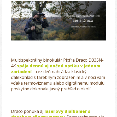
Multispektrálny binokulár Pixfra Draco D335N-
4K
spája dennú aj nočnú optiku v jednom
zariadení
– cez deň nahrádza klasický
ďalekohľad s farebným zobrazením a v noci vám
vďaka termovíznemu alebo digitálnemu modulu
poskytne dokonale jasný prehľad o okolí.
Draco ponúka aj
laserový diaľkomer s
dosahom až 1000 metrov
. Samozrejmosťou je