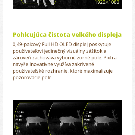
Pohlcujúca čistota veľkého displeja
0,49-palcový Full HD OLED displej poskytuje
používateľovi jedinečný vizuálny zážitok a
zároveň zachováva výborné zorné pole. Pixfra
navyše inovatívne využíva zakrivené
používateľské rozhranie, ktoré maximalizuje
pozorovacie pole.