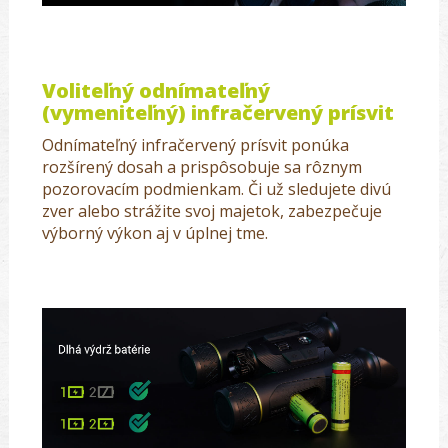
Voliteľný odnímateľný
(vymeniteľný) infračervený prísvit
Odnímateľný infračervený prísvit ponúka
rozšírený dosah a prispôsobuje sa rôznym
pozorovacím podmienkam. Či už sledujete divú
zver alebo strážite svoj majetok, zabezpečuje
výborný výkon aj v úplnej tme.