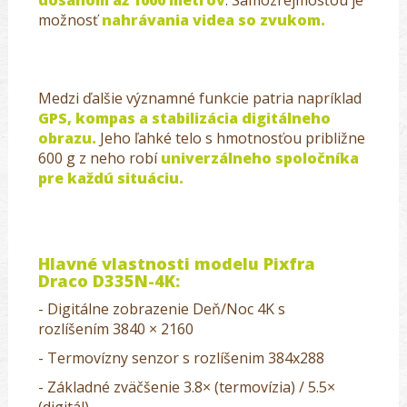
možnosť
nahrávania videa so zvukom.
Medzi ďalšie významné funkcie patria napríklad
GPS, kompas a stabilizácia digitálneho
obrazu.
Jeho ľahké telo s hmotnosťou približne
600 g z neho robí
univerzálneho spoločníka
pre každú situáciu.
Hlavné vlastnosti modelu Pixfra
Draco D335N-4K:
- Digitálne zobrazenie Deň/Noc 4K s
rozlíšením
3840 × 2160
- Termovízny senzor s rozlíšenim 384x288
- Základné z
väčšenie 3.8
× (termovízia) / 5.5×
(digitál)