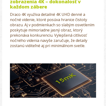
zobrazenia 4K – dokonalosť v
každom zábere
Draco 4K využíva detailné 4K UHD denné a
nočné videnie, ktoré posúva hranice čistoty
obrazu. Aj v podmienkach so slabým osvetlením
poskytuje mimoriadne jasný obraz, ktorý
prekonáva konkurenciu. Vylepšená citlivosť
nočného videnia navyše zaručuje, že detaily
zostanú viditeľné aj pri minimálnom svetle.