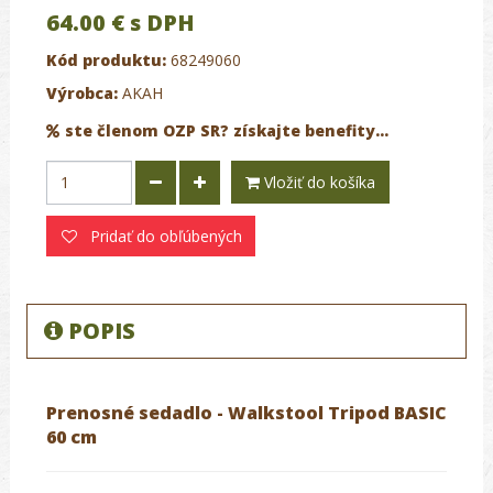
64.00 €
s DPH
Kód produktu:
68249060
Výrobca:
AKAH
ste členom OZP SR? získajte benefity...
Vložiť do košíka
Pridať do obľúbených
POPIS
Prenosné sedadlo - Walkstool Tripod BASIC
60 cm