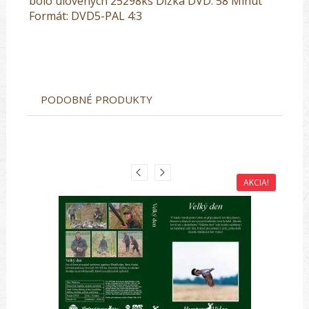
bolo ulovených 25298ks Dĺžka DVD: 58 Minút
Formát: DVD5-PAL 4:3
PODOBNÉ PRODUKTY
AKCIA!