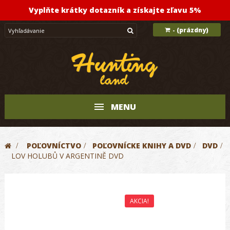
Vyplňte krátky dotazník a získajte zľavu 5%
(prázdny)
-
MENU
>
POĽOVNÍCTVO
>
POĽOVNÍCKE KNIHY A DVD
>
DVD
>
LOV HOLUBŮ V ARGENTINĚ DVD
AKCIA!