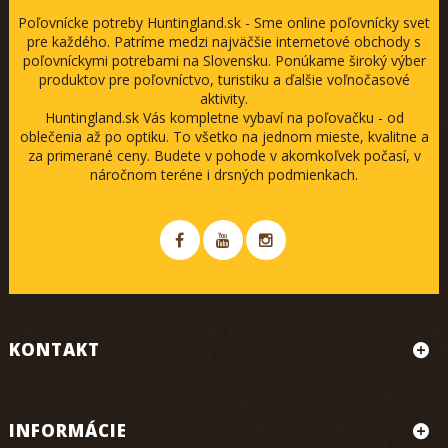
Poľovnícke potreby Huntingland.sk - Sme online poľovnícky svet
pre každého. Patríme medzi najväčšie internetové obchody s
poľovníckymi potrebami na Slovensku. Ponúkame široký výber
produktov pre poľovníctvo, turistiku a ďalšie voľnočasové
aktivity.
Huntingland.sk Vás kompletne vybaví na poľovačku - od
oblečenia až po optiku. To všetko na jednom mieste, kvalitne a
za primerané ceny. Budete v pohode v akomkoľvek počasí, v
náročnom teréne i drsných podmienkach.
KONTAKT
INFORMÁCIE