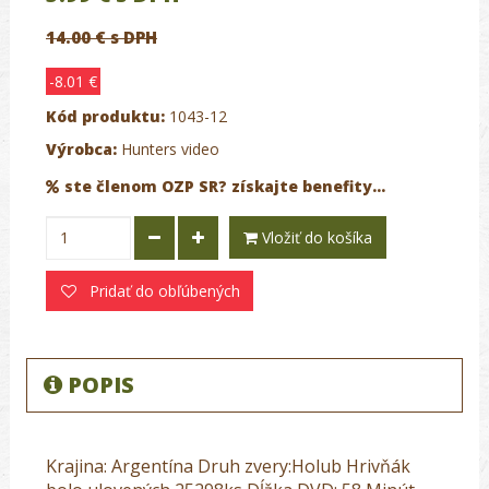
14.00 € s DPH
-8.01 €
Kód produktu:
1043-12
Výrobca:
Hunters video
ste členom OZP SR? získajte benefity...
Vložiť do košíka
Pridať do obľúbených
POPIS
Krajina: Argentína Druh zvery:Holub Hrivňák