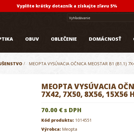
Vyplňte krátky dotazník a získajte zľavu 5%
PTIKA
OBUV
OBLEČENIE
DOMÁCNOSŤ
LUŠENSTVO
>
MEOPTA VYSÚVACIA OČNICA MEOSTAR B1 (B1.1) 7X42
MEOPTA VYSÚVACIA OČNI
7X42, 7X50, 8X56, 15X56 
70.00 €
s DPH
Kód produktu:
1014551
Výrobca:
Meopta