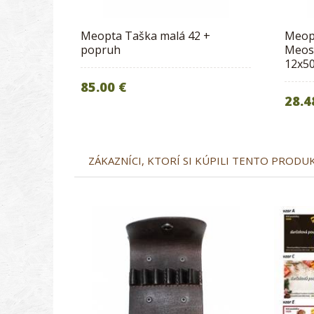
Meopta Taška malá 42 +
Meopt
popruh
Meost
12x5
85.00 €
28.4
ZÁKAZNÍCI, KTORÍ SI KÚPILI TENTO PRODUKT