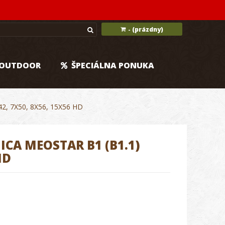
(prázdny)
-
OUTDOOR
ŠPECIÁLNA PONUKA
, 7X50, 8X56, 15X56 HD
CA MEOSTAR B1 (B1.1)
HD