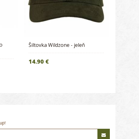
ro
Šiltovka Wildzone - jeleň
14.90 €
up!