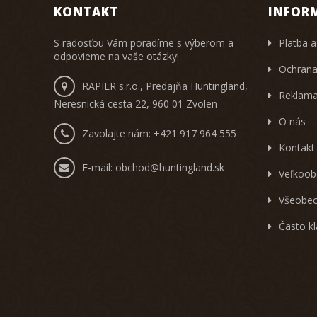
KONTAKT
INFOR
S radosťou Vám poradíme s výberom a
Platba a
odpovieme na vaše otázky!
Ochrana
RAPIER s.r.o., Predajňa Huntingland,
Reklama
Neresnická cesta 22, 960 01 Zvolen
O nás
Zavolajte nám:
+421 917 964 555
Kontakt
E-mail:
obchod@huntingland.sk
Veľkoob
Všeobec
Často k