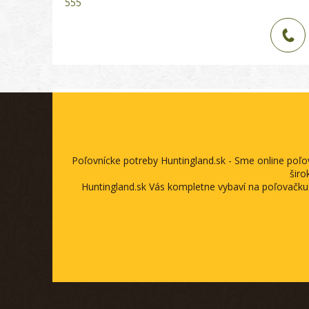
555
Poľovnícke potreby Huntingland.sk - Sme online poľ
širo
Huntingland.sk Vás kompletne vybaví na poľovačku