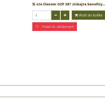
ste členom OZP SR? získajte benefity..
Vložiť do košíka
Pridať do obľúbených