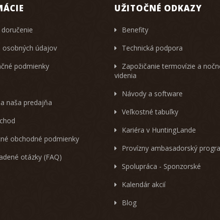
MÁCIE
UŽITOČNÉ ODKAZY
 doručenie
Benefity
 osobných údajov
Technická podpora
čné podmienky
Zapožičanie termovízie a noč
videnia
Návody a software
 a naša predajňa
Veľkostné tabuľky
chod
Kariéra v HuntingLande
né obchodné podmienky
Provízny ambasadorský progr
ladené otázky (FAQ)
Spolupráca - Sponzorské
Kalendár akcií
Blog