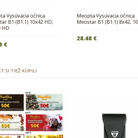
a Vysúvacia očnica
Meopta Vysúvacia očnica
ar B1 (B1.1) 10x42 HD,
Meostar B1 (B1.1) 8x42, 1
0 HD
28.48 €
8 €
 SI TIEŽ KÚPILI