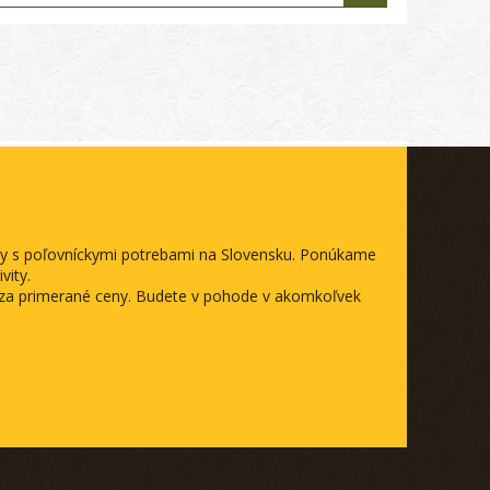
ody s poľovníckymi potrebami na Slovensku. Ponúkame
vity.
a za primerané ceny. Budete v pohode v akomkoľvek