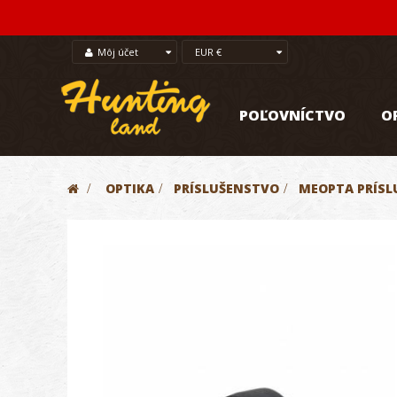
Môj účet
EUR €
POĽOVNÍCTVO
O
>
OPTIKA
>
PRÍSLUŠENSTVO
>
MEOPTA PRÍS