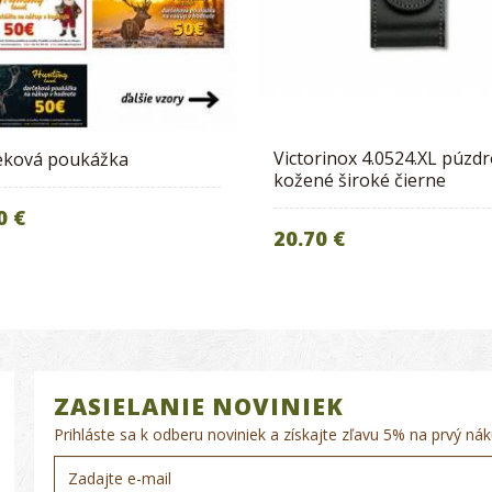
Victorinox 4.0524.XL púzd
eková poukážka
kožené široké čierne
0 €
20.70 €
ZASIELANIE NOVINIEK
Prihláste sa k odberu noviniek a získajte zľavu 5% na prvý nák