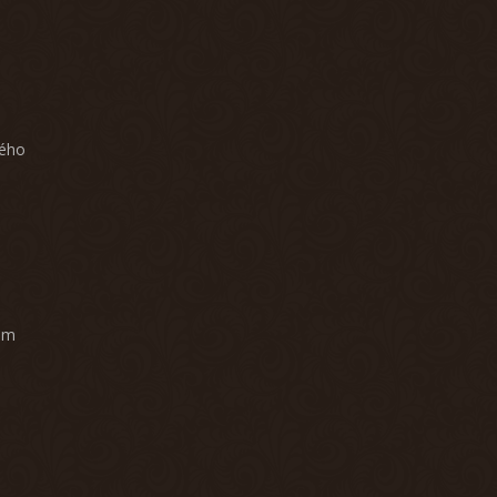
ného
am