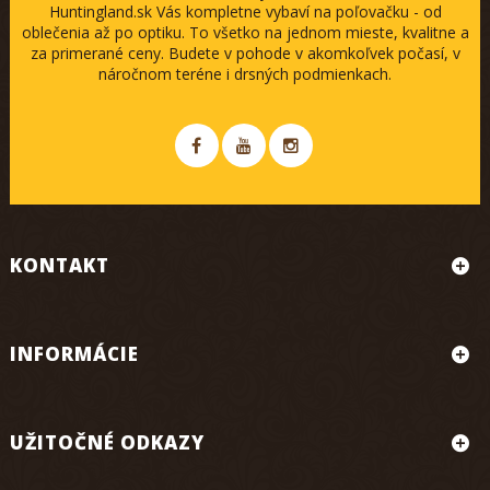
Huntingland.sk Vás kompletne vybaví na poľovačku - od
oblečenia až po optiku. To všetko na jednom mieste, kvalitne a
za primerané ceny. Budete v pohode v akomkoľvek počasí, v
náročnom teréne i drsných podmienkach.
KONTAKT
INFORMÁCIE
UŽITOČNÉ ODKAZY