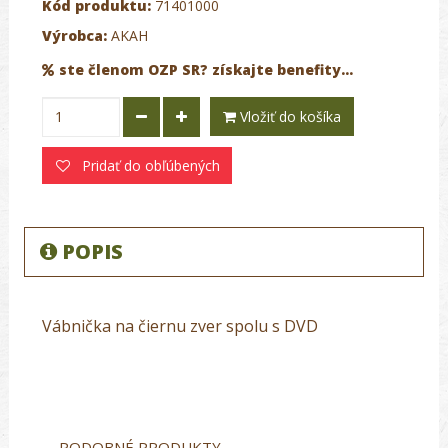
Kód produktu:
71401000
Výrobca:
AKAH
ste členom OZP SR? získajte benefity...
Vložiť do košíka
Pridať do obľúbených
POPIS
Vábnička na čiernu zver spolu s DVD
PODOBNÉ PRODUKTY