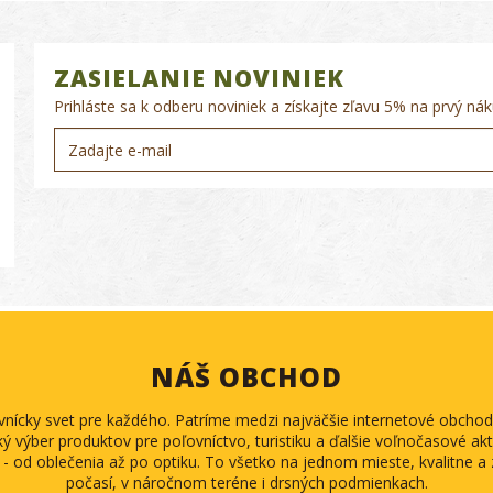
ZASIELANIE NOVINIEK
Prihláste sa k odberu noviniek a získajte zľavu 5% na prvý nák
NÁŠ OBCHOD
ovnícky svet pre každého. Patríme medzi najväčšie internetové obch
ký výber produktov pre poľovníctvo, turistiku a ďalšie voľnočasové akti
 - od oblečenia až po optiku. To všetko na jednom mieste, kvalitne 
počasí, v náročnom teréne i drsných podmienkach.