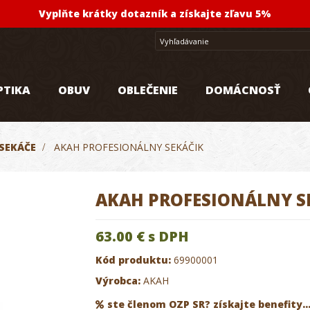
Vyplňte krátky dotazník a získajte zľavu 5%
PTIKA
OBUV
OBLEČENIE
DOMÁCNOSŤ
SEKÁČE
>
AKAH PROFESIONÁLNY SEKÁČIK
AKAH PROFESIONÁLNY S
63.00 €
s DPH
Kód produktu:
69900001
Výrobca:
AKAH
ste členom OZP SR? získajte benefity..