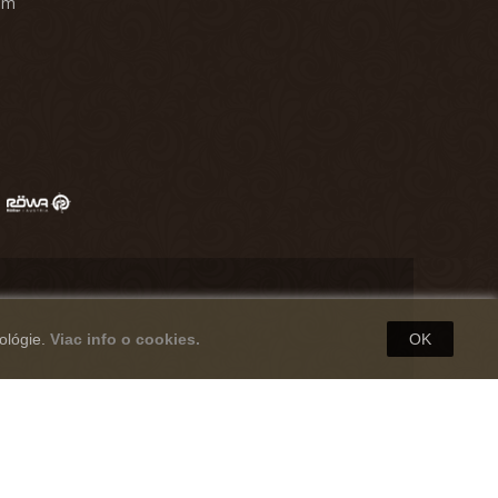
am
ológie.
Viac info o cookies.
OK