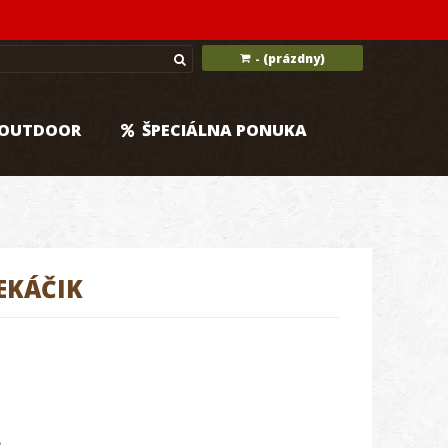
(prázdny)
-
OUTDOOR
ŠPECIÁLNA PONUKA
EKÁČIK
.