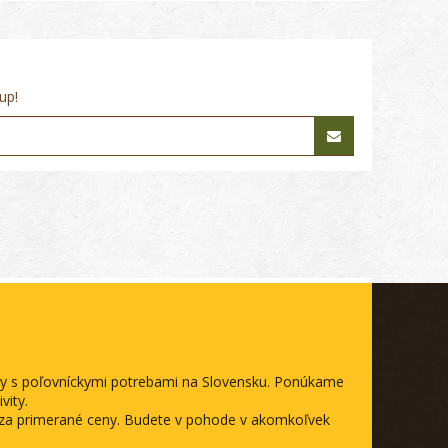
up!
ody s poľovníckymi potrebami na Slovensku. Ponúkame
vity.
a za primerané ceny. Budete v pohode v akomkoľvek