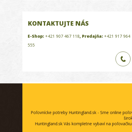
KONTAKTUJTE NÁS
E-Shop:
+421 907 467 118
,
Predajňa:
+421 917 964
555
Poľovnícke potreby Huntingland.sk - Sme online poľ
širo
Huntingland.sk Vás kompletne vybaví na poľovačku