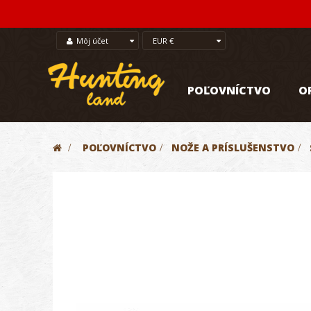
Môj účet
EUR €
POĽOVNÍCTVO
O
>
POĽOVNÍCTVO
>
NOŽE A PRÍSLUŠENSTVO
>