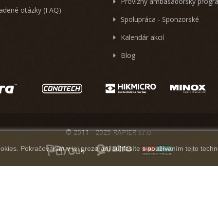
Provízny ambasadorský progr
ladené otázky (FAQ)
Spolupráca - Sponzorské
Kalendár akcií
Blog
© 2011 - 2025 RAPIER s.r.o.
kies. Pokračovaním v jej prezeraní súhlasíte s používaním tejto techn