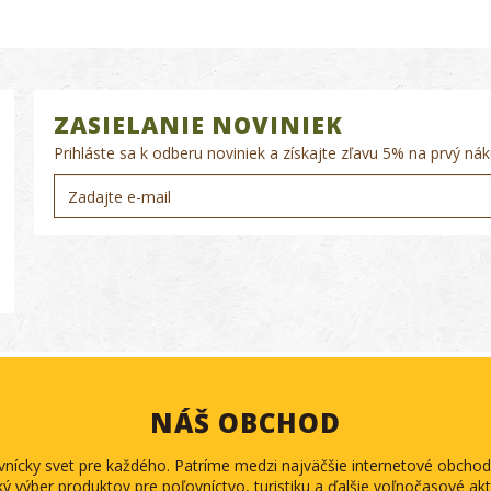
ZASIELANIE NOVINIEK
Prihláste sa k odberu noviniek a získajte zľavu 5% na prvý nák
NÁŠ OBCHOD
ovnícky svet pre každého. Patríme medzi najväčšie internetové obch
ký výber produktov pre poľovníctvo, turistiku a ďalšie voľnočasové akti