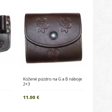
Kožené púzdro na G a B náboje
2+3
11.00 €