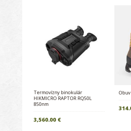
Termovízny binokulár
Obuv
HIKMICRO RAPTOR RQ50L
850nm
314.
3,560.00 €