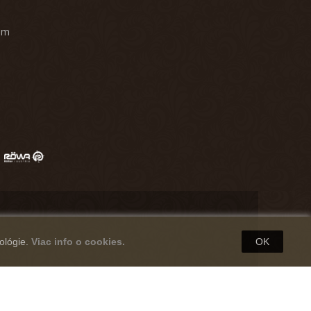
am
ológie.
Viac info o cookies.
OK