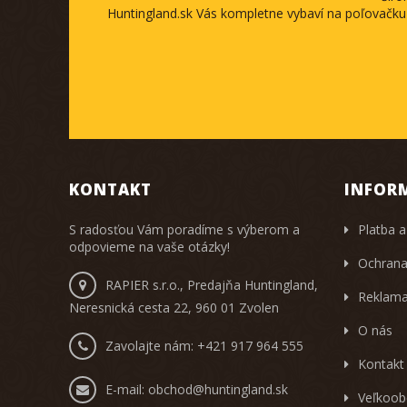
Huntingland.sk Vás kompletne vybaví na poľovačku
KONTAKT
INFOR
S radosťou Vám poradíme s výberom a
Platba a
odpovieme na vaše otázky!
Ochrana
RAPIER s.r.o., Predajňa Huntingland,
Reklama
Neresnická cesta 22, 960 01 Zvolen
O nás
Zavolajte nám:
+421 917 964 555
Kontakt
E-mail:
obchod@huntingland.sk
Veľkoob