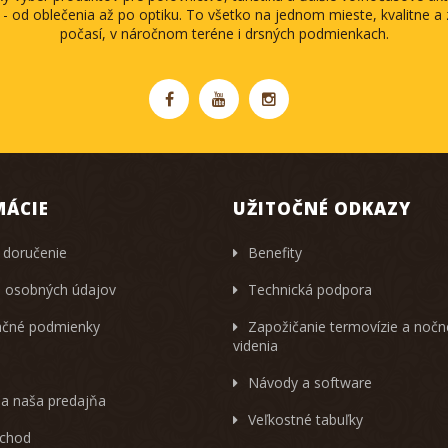
 - od oblečenia až po optiku. To všetko na jednom mieste, kvalitne 
počasí, v náročnom teréne i drsných podmienkach.
MÁCIE
UŽITOČNÉ ODKAZY
 doručenie
Benefity
 osobných údajov
Technická podpora
čné podmienky
Zapožičanie termovízie a noč
videnia
Návody a software
 a naša predajňa
Veľkostné tabuľky
chod