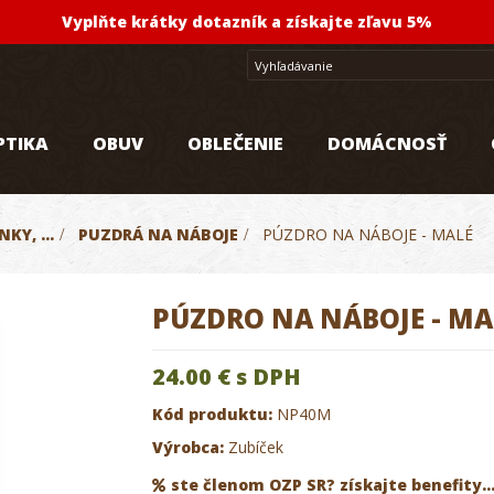
Vyplňte krátky dotazník a získajte zľavu 5%
PTIKA
OBUV
OBLEČENIE
DOMÁCNOSŤ
KY, ...
>
PUZDRÁ NA NÁBOJE
>
PÚZDRO NA NÁBOJE - MALÉ
PÚZDRO NA NÁBOJE - MA
24.00 €
s DPH
Kód produktu:
NP40M
Výrobca:
Zubíček
ste členom OZP SR? získajte benefity..