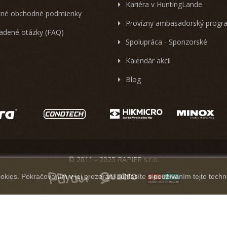
Kariéra v HuntingLande
né obchodné podmienky
Provízny ambasadorský progr
ladené otázky (FAQ)
Spolupráca - Sponzorské
Kalendár akcií
Blog
© 2011 - 2025 RAPIER s.r.o.
kies. Pokračovaním v jej prezeraní súhlasíte s používaním tejto techn