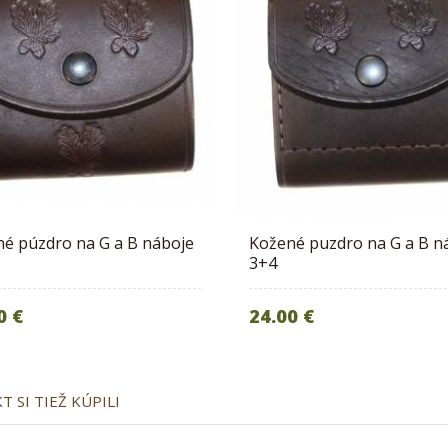
é púzdro na G a B náboje
Kožené puzdro na G a B n
3+4
0 €
24.00 €
 SI TIEŽ KÚPILI