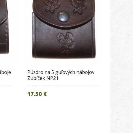
áboje
Púzdro na 5 guľových nábojov
Zubíček NP21
17.50 €