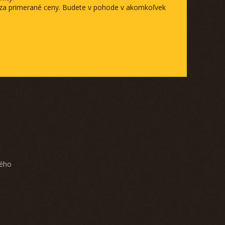
a za primerané ceny. Budete v pohode v akomkoľvek
ného