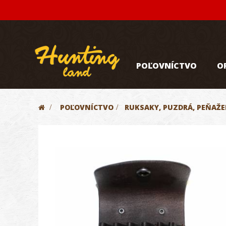
POĽOVNÍCTVO
O
>
POĽOVNÍCTVO
>
RUKSAKY, PUZDRÁ, PEŇAŽEN