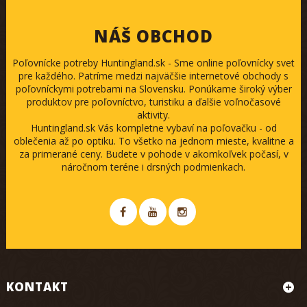
NÁŠ OBCHOD
Poľovnícke potreby Huntingland.sk - Sme online poľovnícky svet
pre každého. Patríme medzi najväčšie internetové obchody s
poľovníckymi potrebami na Slovensku. Ponúkame široký výber
produktov pre poľovníctvo, turistiku a ďalšie voľnočasové
aktivity.
Huntingland.sk Vás kompletne vybaví na poľovačku - od
oblečenia až po optiku. To všetko na jednom mieste, kvalitne a
za primerané ceny. Budete v pohode v akomkoľvek počasí, v
náročnom teréne i drsných podmienkach.
KONTAKT