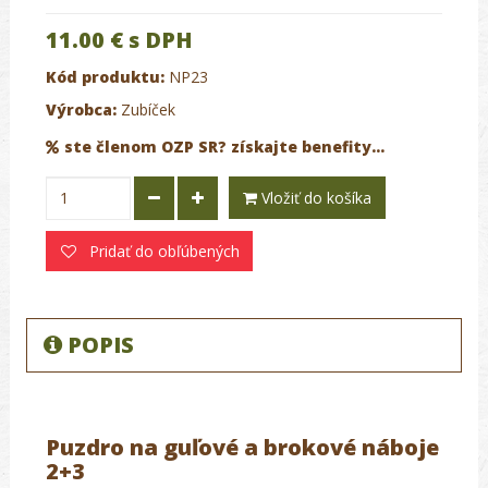
11.00 €
s DPH
Kód produktu:
NP23
Výrobca:
Zubíček
ste členom OZP SR? získajte benefity...
Vložiť do košíka
Pridať do obľúbených
POPIS
Puzdro na guľové a brokové náboje
2+3