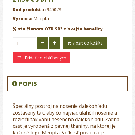
Kód produktu:
940078
Výrobca:
Meopta
ste členom OZP SR? získajte benefity...
Vložiť do košíka
Pridať do obľúbených
POPIS
Špeciálny postroj na nosenie ďalekohľadu
zostavený tak, aby čo najviac uľahčil nosenie a
rozložil tak váhu neseného ďalekohľadu. Zadná
časť je vyrobená z pevnej tkaniny, na ktorej je
kožené logo Meopta. Veľkosť postroja je