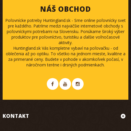
NÁŠ OBCHOD
Poľovnícke potreby Huntingland.sk - Sme online poľovnícky svet
pre každého. Patríme medzi najväčšie internetové obchody s
poľovníckymi potrebami na Slovensku. Ponúkame široký výber
produktov pre poľovníctvo, turistiku a ďalšie voľnočasové
aktivity.
Huntingland.sk Vás kompletne vybaví na poľovačku - od
oblečenia až po optiku. To všetko na jednom mieste, kvalitne a
za primerané ceny. Budete v pohode v akomkoľvek počasí, v
náročnom teréne i drsných podmienkach.
KONTAKT