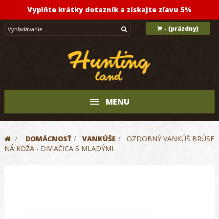
Vyplňte krátky dotazník a získajte zľavu 5%
(prázdny)
-
MENU
>
DOMÁCNOSŤ
>
VANKÚŠE
>
OZDOBNÝ VANKÚŠ BRÚSE
NÁ KOŽA - DIVIAČICA S MLADÝMI