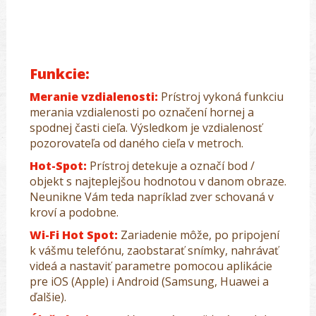
Funkcie:
Meranie vzdialenosti:
Prístroj vykoná funkciu
merania vzdialenosti po označení hornej a
spodnej časti cieľa. Výsledkom je vzdialenosť
pozorovateľa od daného cieľa v metroch.
Hot-Spot:
Prístroj detekuje a označí bod /
objekt s najteplejšou hodnotou v danom obraze.
Neunikne Vám teda napríklad zver schovaná v
kroví a podobne.
Wi-Fi Hot Spot:
Zariadenie môže, po pripojení
k vášmu telefónu, zaobstarať snímky, nahrávať
videá a nastaviť parametre pomocou aplikácie
pre iOS (Apple) i Android (Samsung, Huawei a
ďalšie).