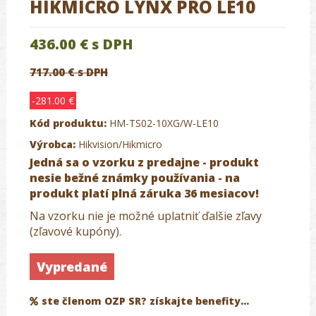
HIKMICRO LYNX PRO LE10
436.00 €
s DPH
717.00 € s DPH
-281.00 €
Kód produktu:
HM-TS02-10XG/W-LE10
Výrobca:
Hikvision/Hikmicro
Jedná sa o vzorku z predajne - produkt
nesie bežné známky používania - na
produkt platí plná záruka 36 mesiacov!
Na vzorku nie je možné uplatniť ďalšie zľavy
(zľavové kupóny).
Vypredané
ste členom OZP SR? získajte benefity...