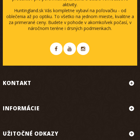
aktivity.
Huntingland.sk Vás kompletne vybaví na poľovačku - od
oblečenia až po optiku. To všetko na jednom mieste, kvalitne a
za primerané ceny. Budete v pohode v akomkoľvek počasí, v
náročnom teréne i drsných podmienkach.
KONTAKT
INFORMÁCIE
UŽITOČNÉ ODKAZY