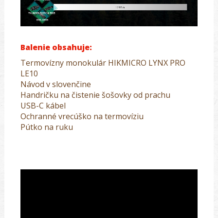
Balenie obsahuje:
Termovízny monokulár HIKMICRO LYNX PRO
LE10
Návod v slovenčine
Handričku na čistenie šošovky od prachu
USB-C kábel
Ochranné vrecúško na termovíziu
Pútko na ruku