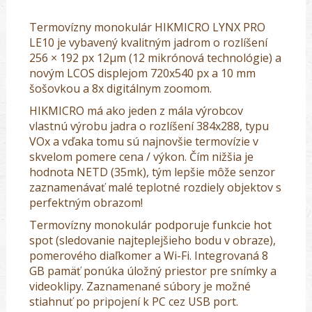
Termovízny monokulár HIKMICRO LYNX PRO
LE10 je vybavený kvalitným jadrom o rozlíšení
256 × 192 px 12μm (12 mikrónová technológie) a
novým LCOS displejom 720x540 px a 10 mm
šošovkou a 8x digitálnym zoomom.
HIKMICRO má ako jeden z mála výrobcov
vlastnú výrobu jadra o rozlíšení 384x288, typu
VOx a vďaka tomu sú najnovšie termovízie v
skvelom pomere cena / výkon. Čím nižšia je
hodnota NETD (35mk), tým lepšie môže senzor
zaznamenávať malé teplotné rozdiely objektov s
perfektným obrazom!
Termovízny monokulár podporuje funkcie hot
spot (sledovanie najteplejšieho bodu v obraze),
pomerového diaľkomer a Wi-Fi.
Integrovaná 8
GB pamäť ponúka úložný priestor pre snímky a
videoklipy. Zaznamenané súbory je možné
stiahnuť po pripojení k PC cez USB port.