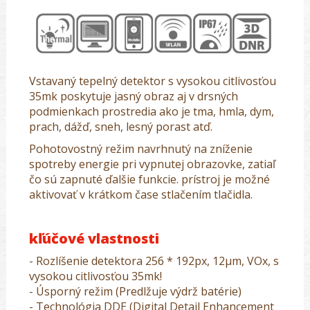
Vstavaný tepelný detektor s vysokou citlivosťou
35mk poskytuje jasný obraz aj v drsných
podmienkach prostredia ako je tma, hmla, dym,
prach, dážď, sneh, lesný porast atď.
Pohotovostný režim navrhnutý na zníženie
spotreby energie pri vypnutej obrazovke, zatiaľ
čo sú zapnuté ďalšie funkcie. prístroj je možné
aktivovať v krátkom čase stlačením tlačidla.
kľúčové vlastnosti
- Rozlíšenie detektora 256 * 192px, 12μm, VOx, s
vysokou citlivosťou 35mk!
- Úsporný režim (Predlžuje výdrž batérie)
- Technológia DDE (Digital Detail Enhancement