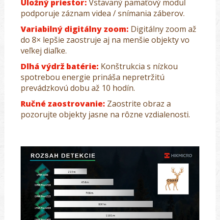
Úložný priestor:
Vstavaný pamäťový modul
podporuje záznam videa / snímania záberov.
Variabilný digitálny zoom:
Digitálny zoom až
do 8× lepšie zaostruje aj na menšie objekty vo
veľkej diaľke.
Dlhá výdrž batérie:
Konštrukcia s nízkou
spotrebou energie prináša nepretržitú
prevádzkovú dobu až 10 hodín.
Ručné zaostrovanie:
Zaostrite obraz a
pozorujte objekty jasne na rôzne vzdialenosti.