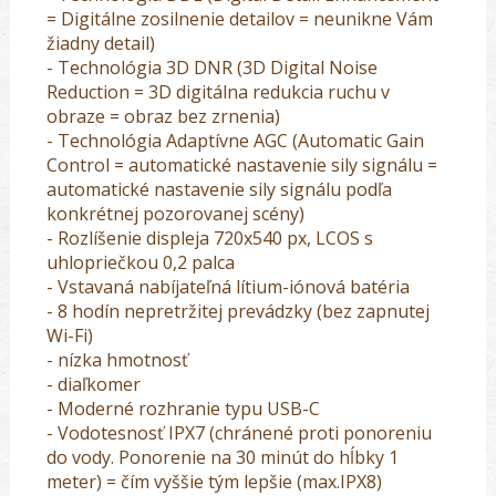
= Digitálne zosilnenie detailov = neunikne Vám
žiadny detail)
- Technológia 3D DNR (3D Digital Noise
Reduction = 3D digitálna redukcia ruchu v
obraze = obraz bez zrnenia)
- Technológia Adaptívne AGC (Automatic Gain
Control = automatické nastavenie sily signálu =
automatické nastavenie sily signálu podľa
konkrétnej pozorovanej scény)
- Rozlíšenie displeja 720x540 px, LCOS s
uhlopriečkou 0,2 palca
- Vstavaná nabíjateľná lítium-iónová batéria
- 8 hodín nepretržitej prevádzky (bez zapnutej
Wi-Fi)
- nízka hmotnosť
- diaľkomer
- Moderné rozhranie typu USB-C
- Vodotesnosť IPX7 (chránené proti ponoreniu
do vody. Ponorenie na 30 minút do hĺbky 1
meter) = čím vyššie tým lepšie (max.IPX8)