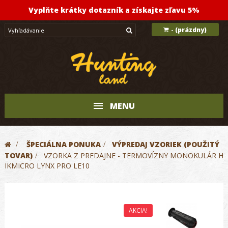
Vyplňte krátky dotazník a získajte zľavu 5%
(prázdny)
-
MENU
>
ŠPECIÁLNA PONUKA
>
VÝPREDAJ VZORIEK (POUŽITÝ
TOVAR)
>
VZORKA Z PREDAJNE - TERMOVÍZNY MONOKULÁR H
IKMICRO LYNX PRO LE10
AKCIA!