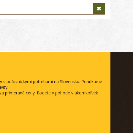
ody s poľovníckymi potrebami na Slovensku. Ponúkame
vity.
a za primerané ceny. Budete v pohode v akomkoľvek