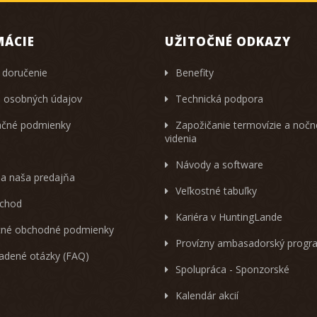
MÁCIE
UŽITOČNÉ ODKAZY
 doručenie
Benefity
 osobných údajov
Technická podpora
čné podmienky
Zapožičanie termovízie a noč
videnia
Návody a software
 a naša predajňa
Veľkostné tabuľky
chod
Kariéra v HuntingLande
né obchodné podmienky
Provízny ambasadorský progr
ladené otázky (FAQ)
Spolupráca - Sponzorské
Kalendár akcií