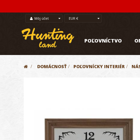
Môj účet
EUR €
POĽOVNÍCTVO
O
>
DOMÁCNOSŤ
>
POĽOVNÍCKY INTERIÉR
>
NÁ