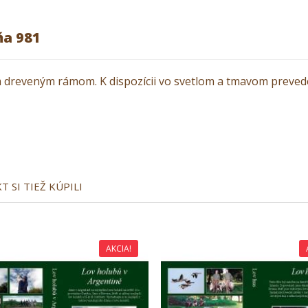
ňa 981
 dreveným rámom. K dispozícii vo svetlom a tmavom preved
 SI TIEŽ KÚPILI
AKCIA!