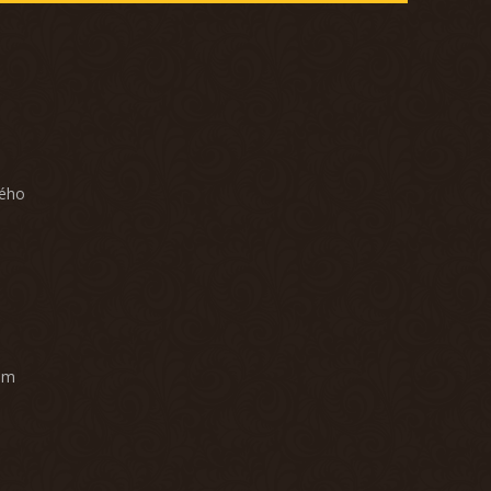
ného
am