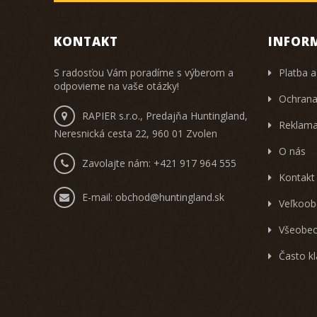
KONTAKT
INFOR
S radosťou Vám poradíme s výberom a
Platba a
odpovieme na vaše otázky!
Ochrana
RAPIER s.r.o., Predajňa Huntingland,
Reklama
Neresnická cesta 22, 960 01 Zvolen
O nás
Zavolajte nám:
+421 917 964 555
Kontakt
E-mail:
obchod@huntingland.sk
Veľkoob
Všeobec
Často k