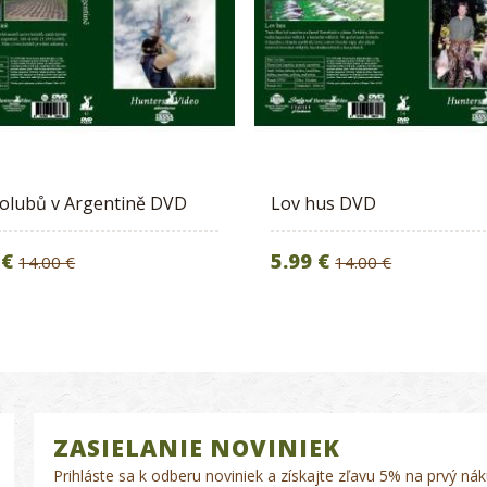
olubů v Argentině DVD
Lov hus DVD
 €
5.99 €
14.00 €
14.00 €
ZASIELANIE NOVINIEK
Prihláste sa k odberu noviniek a získajte zľavu 5% na prvý nák