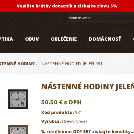
Vyplňte krátky dotazník a získajte zľavu 5%
PTIKA
OBUV
OBLEČENIE
DOMÁCNOSŤ
STENNÉ HODINY
>
NÁSTENNÉ HODINY JELEŇ 981
NÁSTENNÉ HODINY JELEŇ
50.50 €
s DPH
Kód produktu:
981
Výrobca:
Drevo Novák
ste členom OZP SR? získajte benefity..